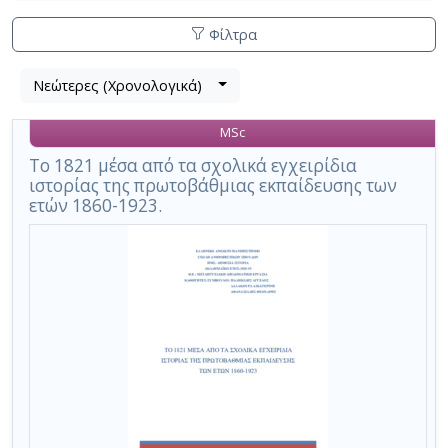
Φίλτρα
Λίστα
Νεώτερες (Χρονολογικά)
Βρέθηκε
μετα
1
τα
MSc
αποτέλεσμα
αποτελέσματα
αναζήτησης:
,
Το 1821 μέσα από τα σχολικά εγχειρίδια
ιστορίας της πρωτοβάθμιας εκπαίδευσης των
σύνολο
ετών 1860-1923.
σελίδων
1.
Εφαρμοζόμενα
κριτήρια
αναζήτησης:
σχολική
ιστοριογραφία
Ακύρωση
των
κριτηρίων
αναζήτησης
Περιορισμός
αποτελεσμάτων
με