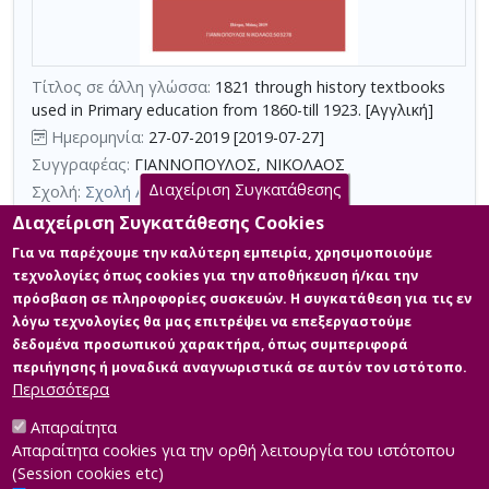
τη
χρήση
επιπλέον
Τίτλος σε άλλη γλώσσα:
1821 through history textbooks
κριτηρίων
used in Primary education from 1860-till 1923. [Αγγλική]
αναζήτησης
Ημερομηνία:
27-07-2019 [2019-07-27]
Συγγραφέας:
ΓΙΑΝΝΟΠΟΥΛΟΣ, ΝΙΚΟΛΑΟΣ
Διαχείριση Συγκατάθεσης
Σχολή:
Σχολή Ανθρωπιστικών Επιστημών
Τμήμα:
Δημόσια Ιστορία (ΔΙΣ)
Διαχείριση Συγκατάθεσης Cookies
Περίληψη (Abstract):
Η σχολική ιστοριογραφία στην Ελλάδα, στα
Για να παρέχουμε την καλύτερη εμπειρία, χρησιμοποιούμε
μέσα του 19ου και στις δύο πρώτες δεκαετίες του 20ου αιώνα
τεχνολογίες όπως cookies για την αποθήκευση ή/και την
συνέβαλε τα μέγιστα στη διαμόρφωση της εθνικής ταυτότητας
πρόσβαση σε πληροφορίες συσκευών. Η συγκατάθεση για τις εν
των πολιτών του νεοελληνικού κράτους. Κύριοι σκοποί της ήταν
λόγω τεχνολογίες θα μας επιτρέψει να επεξεργαστούμε
η καλλιέργεια της εθνικής υπερηφάνειας και η ηθική
προετοιμασία για την πραγματοποίηση της Μεγάλης Ιδέας. Η
δεδομένα προσωπικού χαρακτήρα, όπως συμπεριφορά
ιστορία της Επανάστασης του 1821 εξυπηρετούσε και τους δύο
περιήγησης ή μοναδικά αναγνωριστικά σε αυτόν τον ιστότοπο.
στόχους. Τα κα...
Περισσότερα
Απαραίτητα
Απαραίτητα cookies για την ορθή λειτουργία του ιστότοπου
(Session cookies etc)