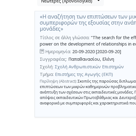
Νεώτερες (Χρονολογικά)
Βρέθηκε
μετα
1
τα
«Η αναζήτηση των επιπτώσεων των μ
αποτέλεσμα
αποτελέσματα
συμπεριφορών της εξουσίας στην ανάπ
αναζήτησης:
,
μονάδες»
σύνολο
Τίτλος σε άλλη γλώσσα:
"The search for the eff
σελίδων
power on the development of relationships in ed
1.
Ημερομηνία:
20-09-2020 [2020-09-20]
Εφαρμοζόμενα
Συγγραφέας:
Παπαθανασίου, Ελένη
κριτήρια
αναζήτησης:
Σχολή:
Σχολή Ανθρωπιστικών Επιστημών
σχολική
ηγεσία,
Τμήμα:
Επιστήμες της Αγωγής (ΕΚΠ)
διαπροσωπικές
σχέσεις,
Περίληψη (Abstract):
Σκοπός της παρούσας διπλωματι
αποδοτικότητα,
επιπτώσεων των μικρών καθημερινών προβληματικώ
τοξικότητα.
ανάπτυξη των σχέσεων στις εκπαιδευτικές μονάδες. Π
Ακύρωση
των
απόψεις εκπαιδευτικών Πρωτοβάθμιας και Δευτερο
κριτηρίων
αναφορικά με συμπεριφορές και χαρακτηριστικά που 
αναζήτησης
Περιορισμός
αποτελεσμάτων
με
τη