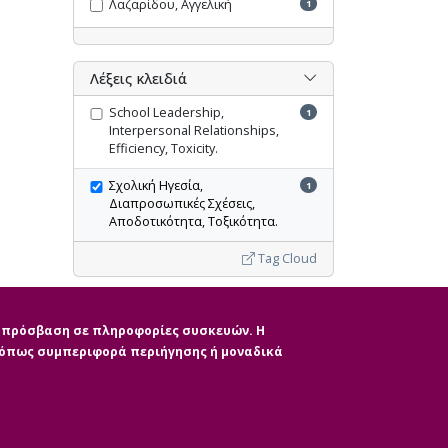
Λαζαρίδου, Αγγελική
1
Λέξεις κλειδιά
School Leadership,
1
Interpersonal Relationships,
Efficiency, Toxicity.
Σχολική Ηγεσία,
1
Διαπροσωπικές Σχέσεις,
Αποδοτικότητα, Τοξικότητα.
Tag Cloud
Ακύρωση όλων των φίλτρων
ην πρόσβαση σε πληροφορίες συσκευών. Η
, όπως συμπεριφορά περιήγησης ή μοναδικά