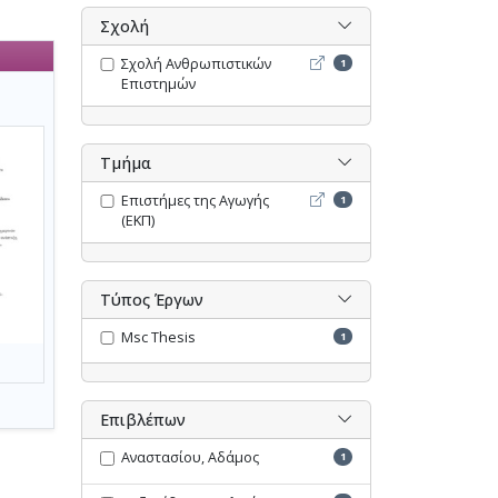
Σχολή
Σχολή Ανθρωπιστικών Επι
Σχολή Ανθρωπιστικών
1
Επιστημών
Τμήμα
Επιστήμες της Αγωγής (ΕΚΠ
Επιστήμες της Αγωγής
1
(ΕΚΠ)
Τύπος Έργων
Msc Thesis
1
Επιβλέπων
Αναστασίου, Αδάμος
1