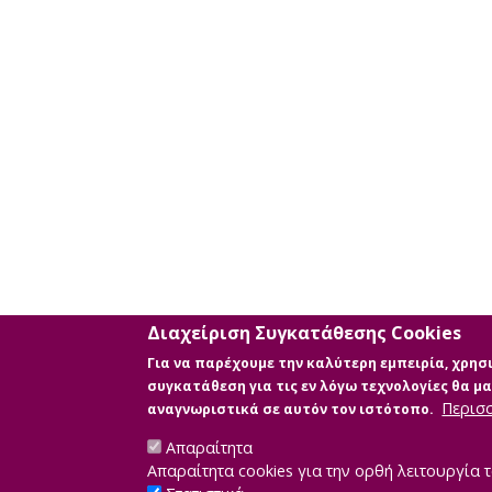
χρήση
επιπλέον
κριτηρίων
αναζήτησης
Διαχείριση Συγκατάθεσης Cookies
Για να παρέχουμε την καλύτερη εμπειρία, χρη
συγκατάθεση για τις εν λόγω τεχνολογίες θα 
Περισ
αναγνωριστικά σε αυτόν τον ιστότοπο.
Απαραίτητα
Απαραίτητα cookies για την ορθή λειτουργία τ