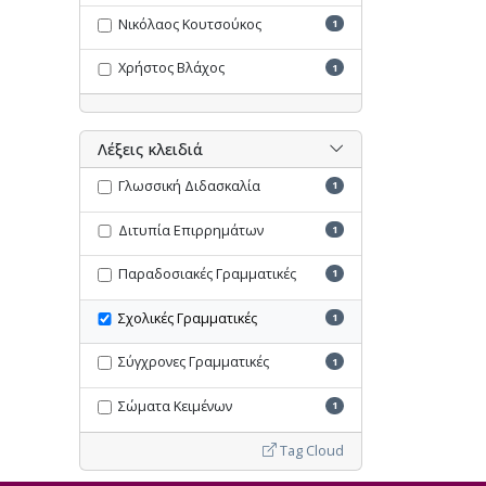
Νικόλαος Κουτσούκος
1
Χρήστος Βλάχος
1
Λέξεις κλειδιά
Γλωσσική Διδασκαλία
1
Διτυπία Επιρρημάτων
1
Παραδοσιακές Γραμματικές
1
Σχολικές Γραμματικές
1
Σύγχρονες Γραμματικές
1
Σώματα Κειμένων
1
Tag Cloud