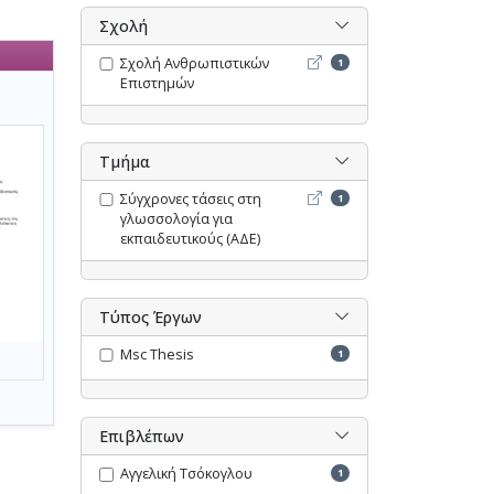
Σχολή
Σχολή Ανθρωπιστικών Επι
Σχολή Ανθρωπιστικών
1
Επιστημών
Τμήμα
Σύγχρονες τάσεις στη γλω
Σύγχρονες τάσεις στη
1
γλωσσολογία για
εκπαιδευτικούς (ΑΔΕ)
Τύπος Έργων
Msc Thesis
1
Επιβλέπων
Αγγελική Τσόκογλου
1