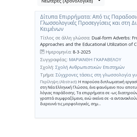
Νεώτερες (Χρονολογικά)
Βρέθηκε
μετα
1
τα
Δίτυπα Επιρρήματα: Από τις Παραδοσι
αποτέλεσμα
αποτελέσματα
Γλωσσολογικές Προσεγγίσεις και στη 
αναζήτησης:
,
Κειμένων
σύνολο
Τίτλος σε άλλη γλώσσα:
Dual-form Adverbs: Fr
σελίδων
Approaches and the Educational Utilization of 
1.
Ημερομηνία:
8-3-2025
Εφαρμοζόμενα
Συγγραφέας:
ΜΑΡΙΑΝΘΗ ΓΚΑΡΑΒΕΛΟΥ
κριτήρια
αναζήτησης:
Σχολή:
Σχολή Ανθρωπιστικών Επιστημών
σχολικές
γραμματικές
Τμήμα:
Σύγχρονες τάσεις στη γλωσσολογία γι
Ακύρωση
των
Περίληψη (Abstract):
Η παρούσα διπλωματική εργασία 
κριτηρίων
στη Νέα Ελληνική Γλώσσα, ένα φαινόμενο που αποτυ
αναζήτησης
λόγιας παράδοσης. Τα επιρρήματα σε -ως διατηρούν
Περιορισμός
γραπτά συμφραζόμενα, ενώ εκείνα σε -α αντανακλούν
αποτελεσμάτων
διερευνά τις μορφολογικές, σημ...
με
τη
χρήση
επιπλέον