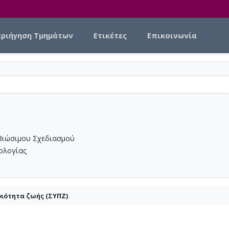
εριήγηση Τμημάτων
Ετικέτες
Επικοινωνία
Βιώσιμου Σχεδιασμού
νολογίας
οιότητα ζωής (ΣΥΠΖ)