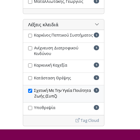
Ματαλλιωτάκης, Γεώργιος
1
Λέξεις κλειδιά
Καρκίνος Πεπτικού Συστήματος
1
Ανίχνευση Διατροφικού
1
Κινδύνου
Καρκινική Καχεξία
1
Κατάσταση Θρέψης
1
Σχετική Με Την Υγεία Ποιότητα
1
Ζωής (Συπζ)
Υποθρεψία
1
Tag Cloud
Ακύρωση όλων των φίλτρων