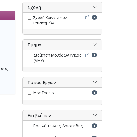
Σχολή
Σχολή Κοινωνικών Επιστη
Σχολή Κοινωνικών
1
Επιστημών
Τμήμα
Διοίκηση Μονάδων Υγείας 
Διοίκηση Μονάδων Υγείας
1
(ΔΜΥ)
τους
Τύπος Έργων
Msc Thesis
1
Επιβλέπων
Βασιλόπουλος, Αριστείδης
1