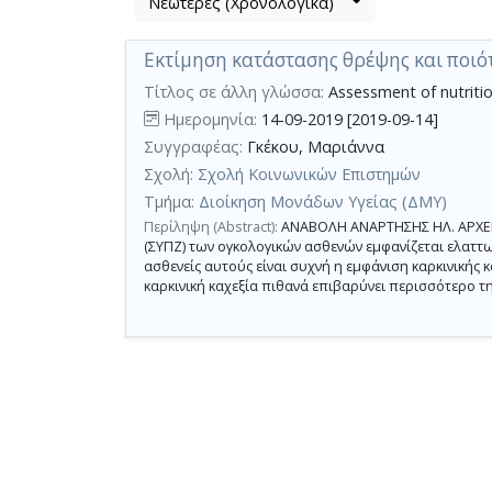
Νεώτερες (Χρονολογικά)
Βρέθηκε
μετα
1
τα
Εκτίμηση κατάστασης θρέψης και ποιό
αποτέλεσμα
αποτελέσματα
αναζήτησης:
,
Τίτλος σε άλλη γλώσσα:
Assessment of nutrition
σύνολο
Ημερομηνία:
14-09-2019 [2019-09-14]
σελίδων
Συγγραφέας:
Γκέκου, Μαριάννα
1.
Σχολή:
Σχολή Κοινωνικών Επιστημών
Εφαρμοζόμενα
Τμήμα:
Διοίκηση Μονάδων Υγείας (ΔΜΥ)
κριτήρια
Περίληψη (Abstract):
ΑΝΑΒΟΛΗ ΑΝΑΡΤΗΣΗΣ ΗΛ. ΑΡΧΕΙΟΥ
αναζήτησης:
σχετική
(ΣΥΠΖ) των ογκολογικών ασθενών εμφανίζεται ελατ
με
ασθενείς αυτούς είναι συχνή η εμφάνιση καρκινικής κ
την
καρκινική καχεξία πιθανά επιβαρύνει περισσότερο τη
υγεία
ποιότητα
ζωής
(ΣΥΠΖ)
Ακύρωση
των
κριτηρίων
αναζήτησης
Περιορισμός
αποτελεσμάτων
με