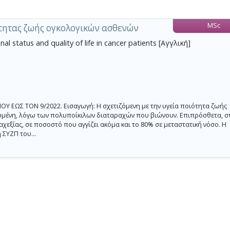
MSc
τητας ζωής ογκολογικών ασθενών
al status and quality of life in cancer patients [Αγγλική]
 ΕΩΣ ΤΟΝ 9/2022. Εισαγωγή: H σχετιζόμενη με την υγεία ποιότητα ζωής
τωμένη, λόγω των πολυποίκιλων διαταραχών που βιώνουν. Επιπρόσθετα, σ
αχεξίας, σε ποσοστό που αγγίζει ακόμα και το 80% σε μεταστατική νόσο. Η
 ΣΥΖΠ του...