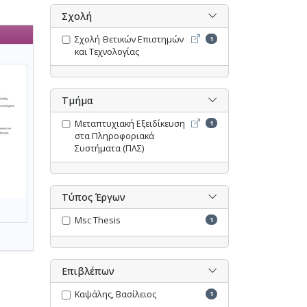
Σχολή
Σχολή Θετικών Επιστημών 
Σχολή Θετικών Επιστημών
1
και Τεχνολογίας
Τμήμα
Μεταπτυχιακή Εξειδίκευσ
Μεταπτυχιακή Εξειδίκευση
1
στα Πληροφοριακά
Συστήματα (ΠΛΣ)
Τύπος Έργων
Msc Thesis
1
Επιβλέπων
Καψάλης, Βασίλειος
1