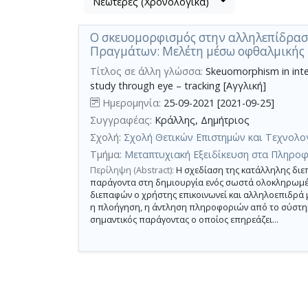
Νεώτερες (Χρονολογικά)
Βρέθηκε
μετα
1
τα
Ο σκευομορφισμός στην αλληλεπίδραση
αποτέλεσμα
αποτελέσματα
Πραγμάτων: Μελέτη μέσω οφθαλμικής
αναζήτησης:
,
σύνολο
Τίτλος σε άλλη γλώσσα:
Skeuomorphism in inter
study through eye – tracking [Αγγλική]
σελίδων
Ημερομηνία:
25-09-2021 [2021-09-25]
1.
Συγγραφέας:
Κράλλης, Δημήτριος
Εφαρμοζόμενα
κριτήρια
Σχολή:
Σχολή Θετικών Επιστημών και Τεχνολο
αναζήτησης:
σχεδιαστικό
Τμήμα:
Μεταπτυχιακή Εξειδίκευση στα Πληρο
μοτίβο
Περίληψη (Abstract):
Η σχεδίαση της κατάλληλης διε
Ακύρωση
των
παράγοντα στη δημιουργία ενός σωστά ολοκληρωμέ
κριτηρίων
διεπαφών ο χρήστης επικοινωνεί και αλληλοεπιδρά 
αναζήτησης
η πλοήγηση, η άντληση πληροφοριών από το σύστη
Περιορισμός
σημαντικός παράγοντας ο οποίος επηρεάζει...
αποτελεσμάτων
με
τη
χρήση
επιπλέον