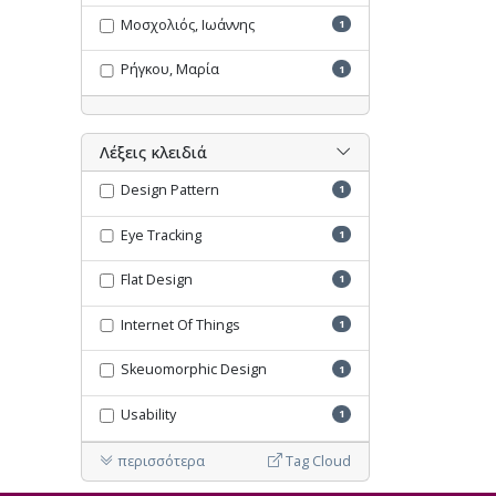
Μοσχολιός, Ιωάννης
1
Ρήγκου, Μαρία
1
Λέξεις κλειδιά
Design Pattern
1
Eye Tracking
1
Flat Design
1
Internet Of Things
1
Skeuomorphic Design
1
Usability
1
περισσότερα
Tag Cloud