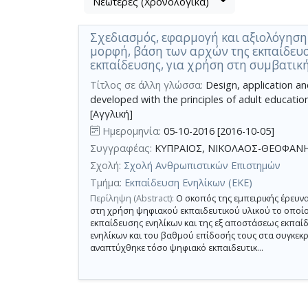
Νεώτερες (Χρονολογικά)
Βρέθηκε
μετα
1
τα
Σχεδιασμός, εφαρμογή και αξιολόγηση
αποτέλεσμα
αποτελέσματα
μορφή, βάση των αρχών της εκπαίδευσ
αναζήτησης:
,
εκπαίδευσης, για χρήση στη συμβατικ
σύνολο
Τίτλος σε άλλη γλώσσα:
Design, application and
σελίδων
developed with the principles of adult education 
1.
[Αγγλική]
Εφαρμοζόμενα
Ημερομηνία:
05-10-2016 [2016-10-05]
κριτήρια
αναζήτησης:
Συγγραφέας:
ΚΥΠΡΑΙΟΣ, ΝΙΚΟΛΑΟΣ-ΘΕΟΦΑΝ
σχεδιασμός
ψηφιακού
Σχολή:
Σχολή Ανθρωπιστικών Επιστημών
εκπαιδευτικού
υλικού
Τμήμα:
Εκπαίδευση Ενηλίκων (ΕΚΕ)
Ακύρωση
Περίληψη (Abstract):
Ο σκοπός της εμπειρικής έρευνα
των
κριτηρίων
στη χρήση ψηφιακού εκπαιδευτικού υλικού το οποίο
αναζήτησης
εκπαίδευσης ενηλίκων και της εξ αποστάσεως εκπαί
Περιορισμός
ενηλίκων και του βαθμού επίδοσής τους στα συγκεκρ
αποτελεσμάτων
αναπτύχθηκε τόσο ψηφιακό εκπαιδευτικ...
με
τη
χρήση