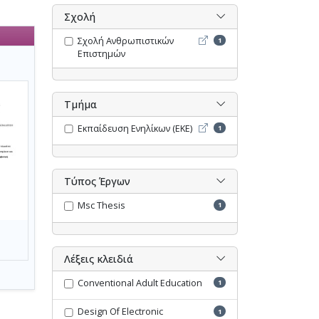
Σχολή
Σχολή Ανθρωπιστικών Επι
Σχολή Ανθρωπιστικών
1
Επιστημών
Τμήμα
Εκπαίδευση Ενηλίκων (ΕΚΕ
Εκπαίδευση Ενηλίκων (ΕΚΕ)
1
Τύπος Έργων
Msc Thesis
1
Λέξεις κλειδιά
Conventional Adult Education
1
Design Of Electronic
1