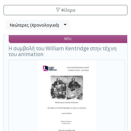
Φίλτρα
Λίστα
Νεώτερες (Χρονολογικά)
Βρέθηκε
μετα
1
τα
MSc
αποτέλεσμα
αποτελέσματα
αναζήτησης:
,
Η συμβολή του William Kentridge στην τέχνη
του animation
σύνολο
σελίδων
1.
Εφαρμοζόμενα
κριτήρια
αναζήτησης:
σχέδια
για
προβολή
Ακύρωση
των
κριτηρίων
αναζήτησης
Περιορισμός
αποτελεσμάτων