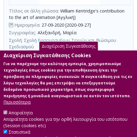
με
τη
Τίτλος σε άλλη γλώσσα:
William Kentridge's contribution
to the art of animation [Αγγλική]
χρήση
Ημερομηνία:
27-09-2020 [2020-09-27]
επιπλέον
Συγγραφέας:
Αλεξανδρή, Μαρία
κριτηρίων
Σχολή:
Σχολή Εφαρμοσμένων Τεχνών και Βιώσιμου
αναζήτησης
Διαχείριση Συγκατάθεσης
Σχεδιασμού
Τμήμα:
Γραφικές Τέχνες - Πολυμέσα (ΓΤΠ)
Διαχείριση Συγκατάθεσης Cookies
Περίληψη (Abstract):
Στην πρακτική του William Kentridge στη
Για να παρέχουμε την καλύτερη εμπειρία, χρησιμοποιούμε
σειρά ταινιών Σχέδια για προβολή αναγνωρίζεται μια καινοτόμα
τεχνολογίες όπως cookies για την αποθήκευση ή/και την
προσέγγιση της τέχνης του animation. Αναπτύσσει μια ιδιαίτερη
πρόσβαση σε πληροφορίες συσκευών. Η συγκατάθεση για τις εν
προσωπική τεχνική και εφευρίσκει το δικό του μέσο για να
λόγω τεχνολογίες θα μας επιτρέψει να επεξεργαστούμε
επικεντρώσει την εστίαση στα υλικά και τη διαδικασία της
δημιουργίας. Η έμφαση που αποδίδει ο Kentridge στην ανάδειξη
δεδομένα προσωπικού χαρακτήρα, όπως συμπεριφορά
της διαδικασίας που ακολουθεί κατά την παραγωγή των ταινιών
περιήγησης ή μοναδικά αναγνωριστικά σε αυτόν τον ιστότοπο.
το...
Περισσότερα
Απαραίτητα
Απαραίτητα cookies για την ορθή λειτουργία του ιστότοπου
(Session cookies etc)
Στατιστικά