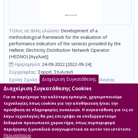
τη
χρήση
επιπλέον
κριτηρίων
Τίτλος σε άλλη γλώσσα:
Development of a
αναζήτησης
methodological framework for the evaluation of
performance indicators of the services provided by the
Hellenic Electricity Distribution Network Operator
(HEDNO) [Αγγλική]
Ημερομηνία:
24-09-2022 [2022-09-24]
Συγγραφέας:
Σαρρή, Στυλιανή
Διαχείριση Συγκατάθεσης
Σχολή:
Σχολή Θετικών Επιστημών και Τεχνολογίας
Τμήμα:
Διαχείριση και Τεχνολογία Ποιότητας (ΔΙΠ)
Διαχείριση Συγκατάθεσης Cookies
Περίληψη (Abstract):
Η διπλωματική αυτή εργασία έχει ως κύριο
Για να παρέχουμε την καλύτερη εμπειρία, χρησιμοποιούμε
αντικείμενο την ανάπτυξη ενός μεθοδολογικού πλαισίου
τεχνολογίες όπως cookies για την αποθήκευση ή/και την
αξιολόγησης των δεικτών μέτρησης της απόδοσης των
πρόσβαση σε πληροφορίες συσκευών. Η συγκατάθεση για τις εν
παρεχόμενων υπηρεσιών του Διαχειριστή του Ελληνικού
λόγω τεχνολογίες θα μας επιτρέψει να επεξεργαστούμε
Δικτύου Διανομής Ηλεκτρικής Ενέργειας (ΔΕΔΔΗΕ), αξιοποιώντας
τις γνώσεις που αποκτήθηκαν κατά τη διάρκεια του
δεδομένα προσωπικού χαρακτήρα, όπως συμπεριφορά
μεταπτυχιακού προγράμματος Διαχείριση και Τεχνολογία
περιήγησης ή μοναδικά αναγνωριστικά σε αυτόν τον ιστότοπο.
Ποιότητας. Η ποιότητα και η αξιοπιστία ε...
Περισσότερα