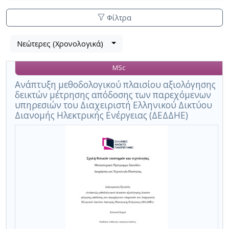
Φίλτρα
Λίστα
Νεώτερες (Χρονολογικά)
Βρέθηκε
μετα
1
τα
MSc
αποτέλεσμα
αποτελέσματα
αναζήτησης:
,
Ανάπτυξη μεθοδολογικού πλαισίου αξιολόγησης
δεικτών μέτρησης απόδοσης των παρεχόμενων
σύνολο
υπηρεσιών του Διαχειριστή Ελληνικού Δικτύου
σελίδων
Διανομής Ηλεκτρικής Ενέργειας (ΔΕΔΔΗΕ)
1.
Εφαρμοζόμενα
κριτήρια
αναζήτησης:
σφάλμα
Ακύρωση
των
κριτηρίων
αναζήτησης
Περιορισμός
αποτελεσμάτων
με