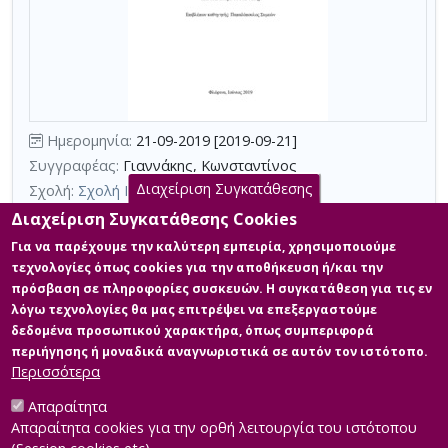
Περιορισμός
αποτελεσμάτων
με
τη
χρήση
επιπλέον
Ημερομηνία:
21-09-2019 [2019-09-21]
κριτηρίων
Συγγραφέας:
Γιαννάκης, Κωνσταντίνος
αναζήτησης
Διαχείριση Συγκατάθεσης
Σχολή:
Σχολή Κοινωνικών Επιστημών
Τμήμα:
Τραπεζική (ΤΡΑ)
Διαχείριση Συγκατάθεσης Cookies
Περίληψη (Abstract):
Σήμερα οι εθνικές και διεθνείς μεταβολές
Για να παρέχουμε την καλύτερη εμπειρία, χρησιμοποιούμε
επηρεάζουν το περιβάλλον των επιχειρήσεων απαιτώντας από
τεχνολογίες όπως cookies για την αποθήκευση ή/και την
αυτές πολυεπίπεδες προσαρμογές. Ιδιαίτερο αντίκτυπο έχουν οι
πρόσβαση σε πληροφορίες συσκευών. Η συγκατάθεση για τις εν
μεταβολές αυτές και στα συστήματα / υποσυστήματα που
λόγω τεχνολογίες θα μας επιτρέψει να επεξεργαστούμε
συνθέτουν μεταξύ των άλλων και τη λειτουργία της Διοίκησης
Ανθρώπινων πόρων. Η λειτουργία αυτή συγκαταλέγεται στις
δεδομένα προσωπικού χαρακτήρα, όπως συμπεριφορά
σημαντικότερες και πιο ευαίσθητες επιχειρησιακές λειτουργίες
περιήγησης ή μοναδικά αναγνωριστικά σε αυτόν τον ιστότοπο.
καθώς το ανθ...
Περισσότερα
Απαραίτητα
Απαραίτητα cookies για την ορθή λειτουργία του ιστότοπου