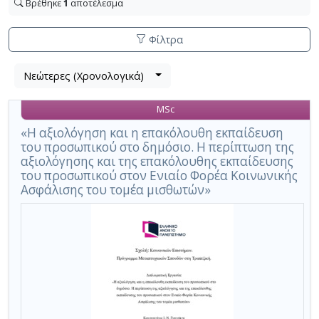
Βρέθηκε
1
αποτέλεσμα
Φίλτρα
Λίστα
Νεώτερες (Χρονολογικά)
Βρέθηκε
μετα
1
τα
MSc
αποτέλεσμα
αποτελέσματα
αναζήτησης:
,
«Η αξιολόγηση και η επακόλουθη εκπαίδευση
του προσωπικού στο δημόσιο. Η περίπτωση της
σύνολο
αξιολόγησης και της επακόλουθης εκπαίδευσης
σελίδων
του προσωπικού στον Ενιαίο Φορέα Κοινωνικής
1.
Ασφάλισης του τομέα μισθωτών»
Εφαρμοζόμενα
κριτήρια
αναζήτησης:
,
Ενιαίος
Φορέας
Κοινωνικής
Ασφάλισης
Ακύρωση
των
κριτηρίων
αναζήτησης