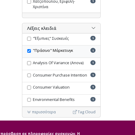
Χατζοπούλου, Εριφίλη-
1
Χριστίνα
Λέξεις κλειδιά
"Έξυπνες" Συσκευές
1
"Πράσινο" Μάρκετινγκ
1
Analysis Of Variance (Anova)
1
Consumer Purchase Intention
1
Consumer Valuation
1
Environmental Benefits
1
περισσότερα
Tag Cloud
Ακύρωση όλων των φίλτρων
ην πρόσβαση σε πληροφορίες συσκευών. Η