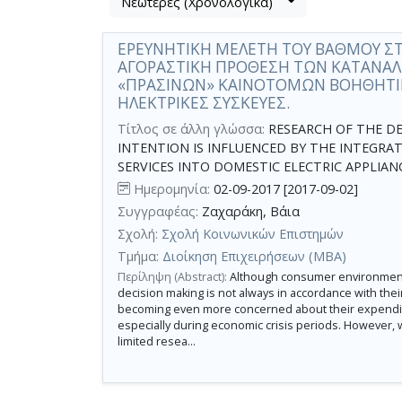
Νεώτερες (Χρονολογικά)
Βρέθηκε
μετα
1
τα
ΕΡΕΥΝΗΤΙΚΗ ΜΕΛΕΤΗ ΤΟΥ ΒΑΘΜΟΥ ΣΤ
αποτέλεσμα
αποτελέσματα
ΑΓΟΡΑΣΤΙΚΗ ΠΡΟΘΕΣΗ ΤΩΝ ΚΑΤΑΝΑ
αναζήτησης:
,
«ΠΡΑΣΙΝΩΝ» ΚΑΙΝΟΤΟΜΩΝ ΒΟΗΘΗΤΙΚ
σύνολο
ΗΛΕΚΤΡΙΚΕΣ ΣΥΣΚΕΥΕΣ.
σελίδων
Τίτλος σε άλλη γλώσσα:
RESEARCH OF THE D
1.
INTENTION IS INFLUENCED BY THE INTEGRAT
Εφαρμοζόμενα
SERVICES INTO DOMESTIC ELECTRIC APPLIANCE
κριτήρια
αναζήτησης:
Ημερομηνία:
02-09-2017 [2017-09-02]
"πράσινο"
Συγγραφέας:
Ζαχαράκη, Βάια
μάρκετινγκ
Ακύρωση
Σχολή:
Σχολή Κοινωνικών Επιστημών
των
κριτηρίων
Τμήμα:
Διοίκηση Επιχειρήσεων (MBA)
αναζήτησης
Περιορισμός
Περίληψη (Abstract):
Although consumer environmenta
decision making is not always in accordance with the
αποτελεσμάτων
becoming even more concerned about their expenditu
με
especially during economic crisis periods. However, 
limited resea...
τη
χρήση
επιπλέον