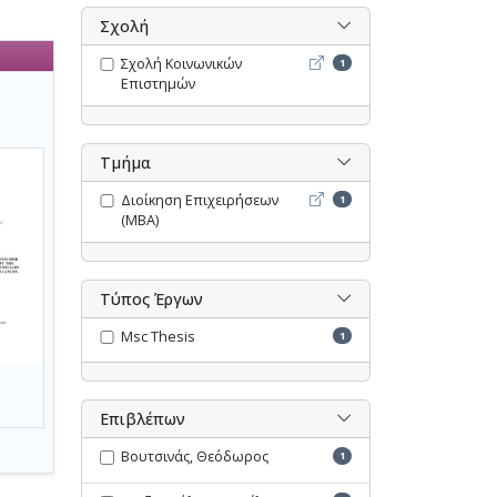
Σχολή
Σχολή Κοινωνικών Επιστη
Σχολή Κοινωνικών
1
Επιστημών
Τμήμα
Διοίκηση Επιχειρήσεων (M
Διοίκηση Επιχειρήσεων
1
(MBA)
Τύπος Έργων
Msc Thesis
1
Επιβλέπων
Βουτσινάς, Θεόδωρος
1