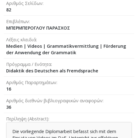
Αριθμός Σελίδων
82
Επιβλέπων
ΜΠΕΡΜΠΕΡΟΓΛΟΥ ΠΑΡΑΣΧΟΣ
Λέξεις κλειδιά
Medien | Videos | Grammatikvermittlung | Förderung
der Anwendung der Grammatik
Πρόγραμμα / Ενότητα
Didaktik des Deutschen als Fremdsprache
Αριθμός Παραρτημάτων
16
Αριθμός διεθνών βιβλιογραφικών αναφορών
36
Περίληψη (Abstract)
Die vorliegende Diplomarbeit befasst sich mit dem
Einsatz von Videos im DaF- Unterricht zur effektiven