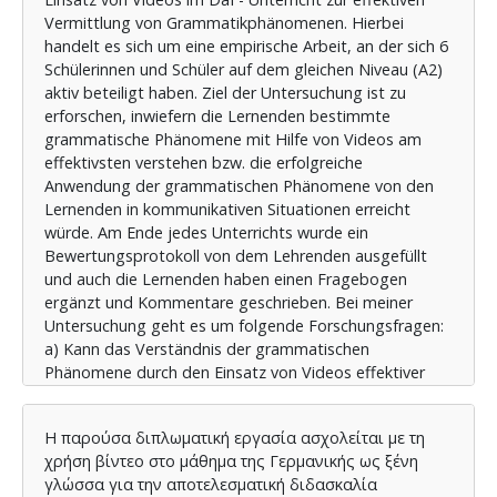
Vermittlung von Grammatikphänomenen. Hierbei
handelt es sich um eine empirische Arbeit, an der sich 6
Schülerinnen und Schüler auf dem gleichen Niveau (A2)
aktiv beteiligt haben. Ziel der Untersuchung ist zu
erforschen, inwiefern die Lernenden bestimmte
grammatische Phänomene mit Hilfe von Videos am
effektivsten verstehen bzw. die erfolgreiche
Anwendung der grammatischen Phänomene von den
Lernenden in kommunikativen Situationen erreicht
würde. Am Ende jedes Unterrichts wurde ein
Bewertungsprotokoll von dem Lehrenden ausgefüllt
und auch die Lernenden haben einen Fragebogen
ergänzt und Kommentare geschrieben. Bei meiner
Untersuchung geht es um folgende Forschungsfragen:
a) Kann das Verständnis der grammatischen
Phänomene durch den Einsatz von Videos effektiver
gefördert werden? b) Wie können Videos im
Grammatikunterricht angewendet werden, damit die
Η παρούσα διπλωματική εργασία ασχολείται με τη
Grammatikvermittlung in kommunikativen Situationen
χρήση βίντεο στο μάθημα της Γερμανικής ως ξένη
gefördert wird? c) Welche Schwierigkeiten sind mit der
γλώσσα για την αποτελεσματική διδασκαλία
traditionellen didaktischen Methode im DaF-Unterricht