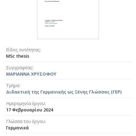
Είδος οντότητας
MSc thesis
Συγγραφέας
ΜΑΡΙΑΝΝΑ ΧΡΥΣΟΦΟΥ
Τμήμα
Διδακτική της Γερμανικής ως Ξένης Γλώσσας (ΓΕΡ)
Ημερομηνία έργου
17 Φεβρουαρίου 2024
Γλώσσα του έργου
Γερμανικά