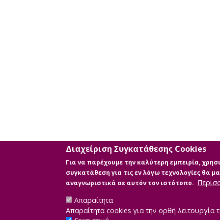
με
τη
χρήση
επιπλέον
κριτηρίων
αναζήτησης
Διαχείριση Συγκατάθεσης Cookies
Για να παρέχουμε την καλύτερη εμπειρία, χρη
συγκατάθεση για τις εν λόγω τεχνολογίες θα 
Περισ
αναγνωριστικά σε αυτόν τον ιστότοπο.
Απαραίτητα
Απαραίτητα cookies για την ορθή λειτουργία τ