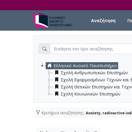
Skip to main content
Main navigation
Αναζήτηση
Π
Ελληνικό Ανοικτό Πανεπιστήμιο
Σχολή Ανθρωπιστικών Επιστημών
Σχολή Εφαρμοσμένων Τεχνών και 
Σχολή Θετικών Επιστημών και Τεχ
Σχολή Κοινωνικών Επιστημών
Κριτήρια αναζήτησης:
Anxiety, radioactive iodi
Λίστα