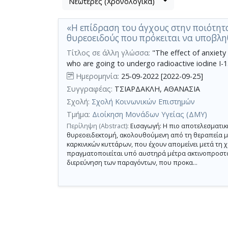
Νεώτερες (Χρονολογικά)
Βρέθηκε
μετα
1
τα
«Η επίδραση του άγχους στην ποιότητ
αποτέλεσμα
αποτελέσματα
θυρεοειδούς που πρόκειται να υποβληθ
αναζήτησης:
,
σύνολο
Τίτλος σε άλλη γλώσσα:
"The effect of anxiety o
who are going to undergo radioactive iodine I-1
σελίδων
Ημερομηνία:
25-09-2022 [2022-09-25]
1.
Συγγραφέας:
ΤΣΙΑΡΔΑΚΛΗ, ΑΘΑΝΑΣΙΑ
Εφαρμοζόμενα
κριτήρια
Σχολή:
Σχολή Κοινωνικών Επιστημών
αναζήτησης:
Anxiety,
Τμήμα:
Διοίκηση Μονάδων Υγείας (ΔΜΥ)
radioactive
Περίληψη (Abstract):
Εισαγωγή: Η πιο αποτελεσματική
iodine,
differentiated
θυρεοειδεκτομή, ακολουθούμενη από τη θεραπεία με 
thyroid
καρκινικών κυττάρων, που έχουν απομείνει μετά τη 
cancer,
πραγματοποιείται υπό αυστηρά μέτρα ακτινοπροστασ
quality
διερεύνηση των παραγόντων, που προκα...
of
life
Ακύρωση
των
κριτηρίων
αναζήτησης
Περιορισμός
αποτελεσμάτων