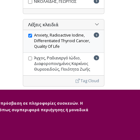
ΝΙΚΟΛΑΪΔΗΣ, ΓΕΩΡΓΙΟΣ
1
Λέξεις κλειδιά
Anxiety, Radioactive Iodine,
1
Differentiated Thyroid Cancer,
Quality Of Life
Άγχος, Ραδιενεργό Ιώδιο,
1
Διαφοροποιημένος Καρκίνος
Θυρεοειδούς, Ποιότητα Ζωής
Tag Cloud
Ακύρωση όλων των φίλτρων
ην πρόσβαση σε πληροφορίες συσκευών. Η
, όπως συμπεριφορά περιήγησης ή μοναδικά