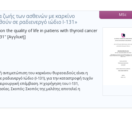
MSc
α ζωής των ασθενών με καρκίνο
ούν σε ραδιενεργό ιώδιο Ι-131»
n the quality of life in patiens with thyroid cancer
31" [Αγγλική]
 αντιμετώπιση του καρκίνου θυρεοειδούς είναι η
ραδιενεργό Ιώδιο (Ι-131), για την καταστροφή τυχόν
χειρουργική επέμβαση. Η χορήγηση του Ι-131,
ίας. Σκοπός: Σκοπός της μελέτης αποτελεί η