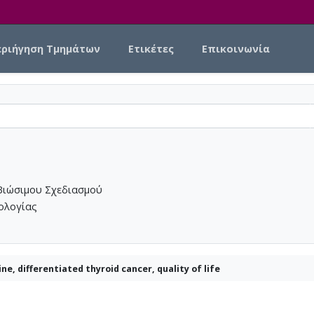
εριήγηση Τμημάτων
Ετικέτες
Επικοινωνία
Βιώσιμου Σχεδιασμού
νολογίας
ne, differentiated thyroid cancer, quality of life