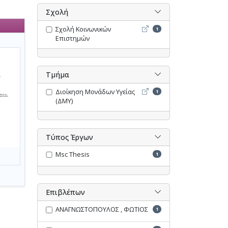
Σχολή
Σχολή Κοινωνικών Επιστη
Σχολή Κοινωνικών
1
Επιστημών
Τμήμα
Διοίκηση Μονάδων Υγείας 
Διοίκηση Μονάδων Υγείας
1
(ΔΜΥ)
Τύπος Έργων
Msc Thesis
1
Επιβλέπων
ΑΝΑΓΝΩΣΤΟΠΟΥΛΟΣ , ΦΩΤΙΟΣ
1