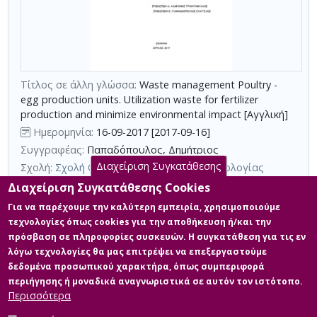
με
τη
χρήση
επιπλέον
κριτηρίων
Τίτλος σε άλλη γλώσσα:
Waste management Poultry -
αναζήτησης
egg production units. Utilization waste for fertilizer
production and minimize environmental impact [Αγγλική]
Ημερομηνία:
16-09-2017 [2017-09-16]
Συγγραφέας:
Παπαδόπουλος, Δημήτριος
Διαχείριση Συγκατάθεσης
Σχολή:
Σχολή Θετικών Επιστημών και Τεχνολογίας
Τμήμα:
Διαχείριση Αποβλήτων (ΔΙΑ)
Διαχείριση Συγκατάθεσης Cookies
Περίληψη (Abstract):
Ένα σημαντικό πρόβλημα για το
Για να παρέχουμε την καλύτερη εμπειρία, χρησιμοποιούμε
περιβάλλον αποτελούν τα απόβλητα που προκύπτουν από την
τεχνολογίες όπως cookies για την αποθήκευση ή/και την
κτηνοτροφική δραστηριότητα. Ο όγκος τους, δεδομένης και της
πρόσβαση σε πληροφορίες συσκευών. Η συγκατάθεση για τις εν
εντατικοποίησης της παραγωγής που παρατηρείται τα τελευταία
λόγω τεχνολογίες θα μας επιτρέψει να επεξεργαστούμε
χρόνια λόγω της γενικότερης ανάπτυξης, παρουσιάζει αυξητική
τάση και δημιουργεί σημαντικά περιβαλλοντικά προβλήματα, τα
δεδομένα προσωπικού χαρακτήρα, όπως συμπεριφορά
οποία σε καμία περίπτωση δεν μπορούν πλέουν να
περιήγησης ή μοναδικά αναγνωριστικά σε αυτόν τον ιστότοπο.
αντιμετωπιστούν με την απλ...
Περισσότερα