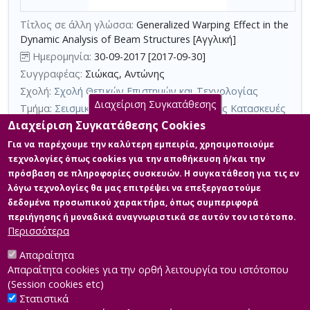
με
τη
Τίτλος σε άλλη γλώσσα:
Generalized Warping Effect in the
Dynamic Analysis of Beam Structures [Αγγλική]
χρήση
Ημερομηνία:
30-09-2017 [2017-09-30]
επιπλέον
Συγγραφέας:
Σιώκας, Αντώνης
κριτηρίων
Σχολή:
Σχολή Θετικών Επιστημών και Τεχνολογίας
αναζήτησης
Διαχείριση Συγκατάθεσης
Τμήμα:
Σεισμική Μηχανική και Αντισεισμικές Κατασκευές
(ΣΜΑ)
Διαχείριση Συγκατάθεσης Cookies
Περίληψη (Abstract):
Στην παρούσα μεταπτυχιακή εργασία,
Για να παρέχουμε την καλύτερη εμπειρία, χρησιμοποιούμε
παρουσιάζεται η επιρροή των στρεπτικών και διατμητικών
τεχνολογίες όπως cookies για την αποθήκευση ή/και την
παραμορφώσεων στην ελαστική, στατική και δυναμική ανάλυση
πρόσβαση σε πληροφορίες συσκευών. Η συγκατάθεση για τις εν
ραβδόμορφων φορέων, σε μια προσπάθεια να αναδειχτεί η
λόγω τεχνολογίες θα μας επιτρέψει να επεξεργαστούμε
σπουδαιότητα των παραμορφώσεων αυτών στον
προσδιορισμό αφενός των κινηματικών και εντατικών μεγεθών
δεδομένα προσωπικού χαρακτήρα, όπως συμπεριφορά
της ράβδου και αφετέρου των ιδιομορφών και των
περιήγησης ή μοναδικά αναγνωριστικά σε αυτόν τον ιστότοπο.
ιδιοσυχνοτήτων της. Η επιρροή αυτή λαμβάνεται υπόψ...
Περισσότερα
Απαραίτητα
Απαραίτητα cookies για την ορθή λειτουργία του ιστότοπου
(Session cookies etc)
Στατιστικά