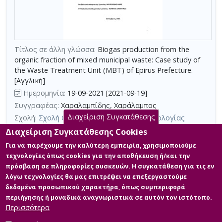
με
τη
χρήση
επιπλέον
Τίτλος σε άλλη γλώσσα:
Βiogas production from the
κριτηρίων
organic fraction of mixed municipal waste: Case study of
αναζήτησης
the Waste Treatment Unit (ΜΒΤ) of Epirus Prefecture.
[Αγγλική]
Ημερομηνία:
19-09-2021 [2021-09-19]
Συγγραφέας:
Χαραλαμπίδης, Χαράλαμπος
Διαχείριση Συγκατάθεσης
Σχολή:
Σχολή Θετικών Επιστημών και Τεχνολογίας
Τμήμα:
Διαχείριση Αποβλήτων (ΔΙΑ)
Διαχείριση Συγκατάθεσης Cookies
Περίληψη (Abstract):
Στην παρούσα διπλωματική εργασία θα
Για να παρέχουμε την καλύτερη εμπειρία, χρησιμοποιούμε
προσεγγίσουμε τις υπάρχουσες τεχνολογίες αναερόβιας
τεχνολογίες όπως cookies για την αποθήκευση ή/και την
χώνευσης (ή βιομεθανοποίηση) οργανικών υπολειμμάτων από
πρόσβαση σε πληροφορίες συσκευών. Η συγκατάθεση για τις εν
αστικά σύμμεικτα απορρίμματα και θα εξετάσουμε την, κατά την
λόγω τεχνολογίες θα μας επιτρέψει να επεξεργαστούμε
εκτίμησή μας, κατάλληλη διεργασία, η οποία μπορεί να
αποτελέσει ελκυστική επιλογή μετατροπής και εκμετάλλευσης
δεδομένα προσωπικού χαρακτήρα, όπως συμπεριφορά
του παραγόμενου βιοαερίου σε εναλλακτικές μορφές ενέργειας
περιήγησης ή μοναδικά αναγνωριστικά σε αυτόν τον ιστότοπο.
(ηλεκτρισμό, θερμότητα, ...
Περισσότερα