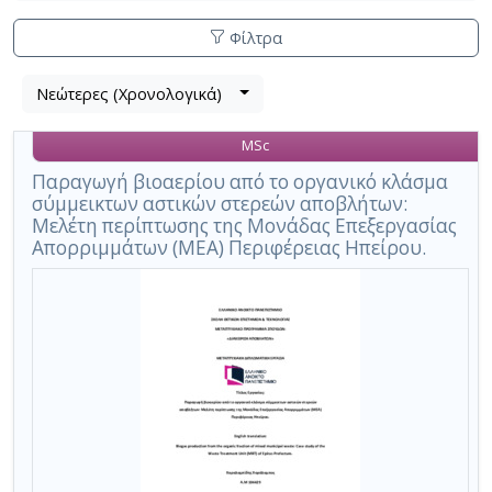
Φίλτρα
Λίστα
Νεώτερες (Χρονολογικά)
Βρέθηκε
μετα
1
τα
MSc
αποτέλεσμα
αποτελέσματα
αναζήτησης:
,
Παραγωγή βιοαερίου από το οργανικό κλάσμα
σύμμεικτων αστικών στερεών αποβλήτων:
σύνολο
Μελέτη περίπτωσης της Μονάδας Επεξεργασίας
σελίδων
Απορριμμάτων (ΜΕΑ) Περιφέρειας Ηπείρου.
1.
Εφαρμοζόμενα
κριτήρια
αναζήτησης:
Anaerobic
Digestion
Technology
Ακύρωση
των
κριτηρίων
αναζήτησης
Περιορισμός
αποτελεσμάτων