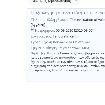
Νεώτερες (Χρονολογικά)
Βρέθηκε
μετα
1
τα
Η αξιολόγηση αποδοτικότητας των ερ
αποτέλεσμα
αποτελέσματα
αναζήτησης:
,
Τίτλος σε άλλη γλώσσα:
The evaluation of voll
σύνολο
[Αγγλική]
σελίδων
Ημερομηνία:
06-09-2020 [2020-09-06]
1.
Συγγραφέας:
Fanouraki, Xanthi
Σχολή:
Σχολή Κοινωνικών Επιστημών
Εφαρμοζόμενα
κριτήρια
Τμήμα:
Διοίκηση Επιχειρήσεων (MBA)
αναζήτησης:
Amateur
Περίληψη (Abstract):
Σκοπός της διατριβής μου είναι
sport
πετοσφαιριστές για την απόδοση των αθλητικών σω
clubs
έχουν στην απόδοση των αθλητών. Ο κύριος στόχος τη
Ακύρωση
των
διαχείριση πόρων των ερασιτεχνικών σωματείων επ
κριτηρίων
αθλητών τους. Η απόδοση των πετοσφαιριστών ...
αναζήτησης
Περιορισμός
αποτελεσμάτων
με
τη
χρήση