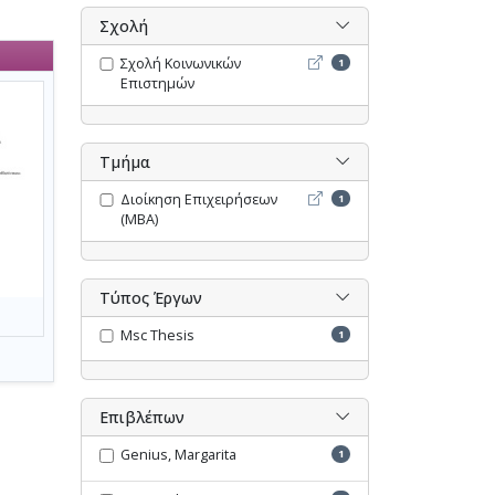
Σχολή
Σχολή Κοινωνικών Επιστη
Σχολή Κοινωνικών
1
Επιστημών
Τμήμα
Διοίκηση Επιχειρήσεων (M
Διοίκηση Επιχειρήσεων
1
(MBA)
Τύπος Έργων
Msc Thesis
1
Επιβλέπων
Genius, Margarita
1