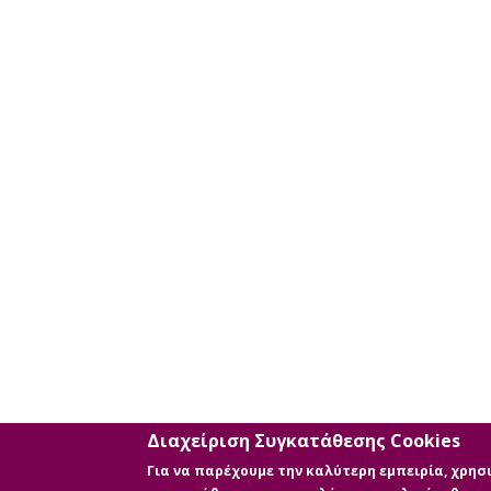
επιπλέον
κριτηρίων
αναζήτησης
Διαχείριση Συγκατάθεσης Cookies
Για να παρέχουμε την καλύτερη εμπειρία, χρη