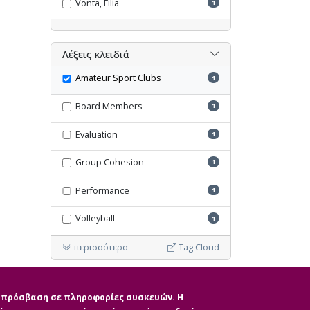
Vonta, Filia
1
Λέξεις κλειδιά
Amateur Sport Clubs
1
Board Members
1
Evaluation
1
Group Cohesion
1
Performance
1
Volleyball
1
περισσότερα
Tag Cloud
Ακύρωση όλων των φίλτρων
ην πρόσβαση σε πληροφορίες συσκευών. Η