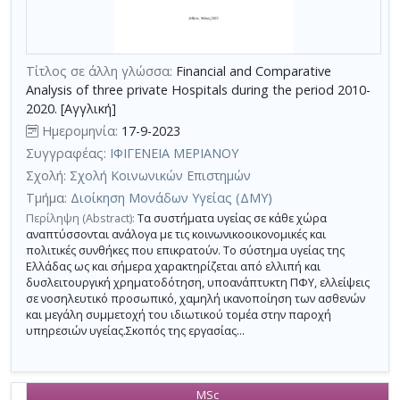
με
τη
χρήση
Τίτλος σε άλλη γλώσσα:
Financial and Comparative
επιπλέον
Analysis of three private Hospitals during the period 2010-
κριτηρίων
2020. [Αγγλική]
αναζήτησης
Ημερομηνία:
17-9-2023
Συγγραφέας:
ΙΦΙΓΕΝΕΙΑ ΜΕΡΙΑΝΟΥ
Σχολή:
Σχολή Κοινωνικών Επιστημών
Τμήμα:
Διοίκηση Μονάδων Υγείας (ΔΜΥ)
Περίληψη (Abstract):
Τα συστήματα υγείας σε κάθε χώρα
αναπτύσσονται ανάλογα με τις κοινωνικοοικονομικές και
πολιτικές συνθήκες που επικρατούν. To σύστημα υγείας της
Ελλάδας ως και σήμερα χαρακτηρίζεται από ελλιπή και
δυσλειτουργική χρηματοδότηση, υποανάπτυκτη ΠΦΥ, ελλείψεις
σε νοσηλευτικό προσωπικό, χαμηλή ικανοποίηση των ασθενών
και μεγάλη συμμετοχή του ιδιωτικού τομέα στην παροχή
υπηρεσιών υγείας.Σκοπός της εργασίας...
MSc