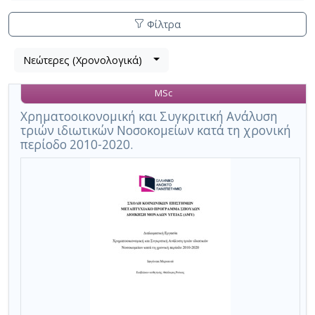
Φίλτρα
Λίστα
Νεώτερες (Χρονολογικά)
Βρέθηκαν
μετα
5
τα
MSc
αποτελέσματα
αποτελέσματα
αναζήτησης:
,
Χρηματοοικονομική και Συγκριτική Ανάλυση
τριών ιδιωτικών Νοσοκομείων κατά τη χρονική
σύνολο
περίοδο 2010-2020.
σελίδων
1.
Εφαρμοζόμενα
κριτήρια
αναζήτησης:
Altman’s
z-
score
Ακύρωση
των
κριτηρίων
αναζήτησης
Περιορισμός
αποτελεσμάτων