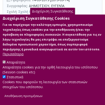
Συγγραφέας:
ΔΗΜΟΤΣΙΟΥ, ΕΥΓΕΝΊΑ
Διαχείριση Συγκατάθεσης
Σχολή:
Σχολή Κοινωνικών Επιστημών
Τμήμα:
Διοίκηση Μονάδων Υγείας (ΔΜΥ)
Διαχείριση Συγκατάθεσης Cookies
Περίληψη (Abstract):
Αντικειμενικό σκοπό της διπλωματικής
Για να παρέχουμε την καλύτερη εμπειρία, χρησιμοποιούμε
εργασίας αποτελεί η συγκριτική ανάλυση δείγματος πέντε (5)
τεχνολογίες όπως cookies για την αποθήκευση ή/και την
Ιδιωτικών Μονάδων Χρόνιας Αιμοκάθαρσης που
πρόσβαση σε πληροφορίες συσκευών. Η συγκατάθεση για τις εν
δραστηριοποιούνται στην Ελλάδα, χρησιμοποιώντας σύγχρονα
λόγω τεχνολογίες θα μας επιτρέψει να επεξεργαστούμε
χρηματοοικονομικά εργαλεία. Η χρονική περίοδος εξέτασης
αφορά στα έτη 2012– 2016 προκειμένου να εντοπιστούν οι
δεδομένα προσωπικού χαρακτήρα, όπως συμπεριφορά
επιπτώσεις που επέφερε στην οικονομική τους κατάσταση η
περιήγησης ή μοναδικά αναγνωριστικά σε αυτόν τον ιστότοπο.
εφαρμογή αυστηρής δημοσιονομικής πολι...
Περισσότερα
Απαραίτητα
Απαραίτητα cookies για την ορθή λειτουργία του ιστότοπου
(Session cookies etc)
Στατιστικά
Cookies που αφορούν τη λειτουργία των στατιστικών
στοιχείων του ιστότοπου.
Αποθήκευση προτιμήσεων
|
Developed by
INTEROPTICS
Powered by
ReasonableGraph.org
|
Δήλωση Προσβασιμότητας
CMS Login