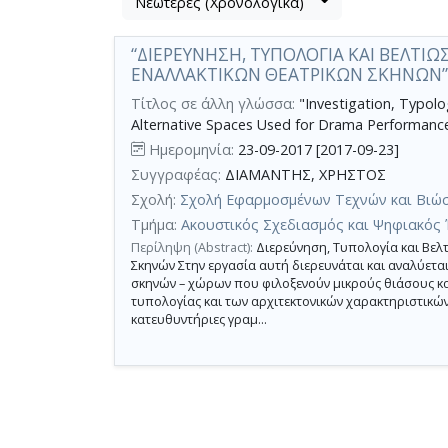
Νεώτερες (Χρονολογικά)
Βρέθηκε
μετα
1
τα
“ΔΙΕΡΕΥΝΗΣΗ, ΤΥΠΟΛΟΓΙΑ ΚΑΙ ΒΕΛΤΙ
αποτέλεσμα
αποτελέσματα
ΕΝΑΛΛΑΚΤΙΚΩΝ ΘΕΑΤΡΙΚΩΝ ΣΚΗΝΩΝ”
αναζήτησης:
,
σύνολο
Τίτλος σε άλλη γλώσσα:
"Investigation, Typol
Alternative Spaces Used for Drama Performance
σελίδων
Ημερομηνία:
23-09-2017 [2017-09-23]
1.
Συγγραφέας:
ΔΙΑΜΑΝΤΗΣ, ΧΡΗΣΤΟΣ
Εφαρμοζόμενα
κριτήρια
Σχολή:
Σχολή Εφαρμοσμένων Τεχνών και Βιώ
αναζήτησης:
Alternative
Τμήμα:
Ακουστικός Σχεδιασμός και Ψηφιακός 
spaces
Περίληψη (Abstract):
Διερεύνηση, Τυπολογία και Βελ
used
for
Σκηνών Στην εργασία αυτή διερευνάται και αναλύετ
drama
σκηνών – χώρων που φιλοξενούν μικρούς θιάσους κα
performance
τυπολογίας και των αρχιτεκτονικών χαρακτηριστικών
Ακύρωση
κατευθυντήριες γραμ...
των
κριτηρίων
αναζήτησης
Περιορισμός
αποτελεσμάτων
με
τη