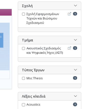
Σχολή
Σχολή Εφαρμοσμένων Τεχν
Σχολή Εφαρμοσμένων
1
Τεχνών και Βιώσιμου
Σχεδιασμού
Τμήμα
Ακουστικός Σχεδιασμός κα
Ακουστικός Σχεδιασμός
1
και Ψηφιακός Ήχος (ΑΣΠ)
Τύπος Έργων
Msc Thesis
1
Λέξεις κλειδιά
Acoustics
1