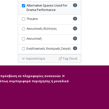
Alternative Spaces Used For
1
Drama Performance
Theatre
1
Ακουστικές Ιδιότητες
1
Ακουστική
1
Εναλλακτικές Θεατρικές Σκηνές
1
περισσότερα
Tag Cloud
Ακύρωση όλων των φίλτρων
ην πρόσβαση σε πληροφορίες συσκευών. Η
, όπως συμπεριφορά περιήγησης ή μοναδικά