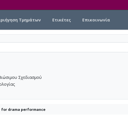
εριήγηση Τμημάτων
Ετικέτες
Επικοινωνία
Βιώσιμου Σχεδιασμού
νολογίας
d for drama performance