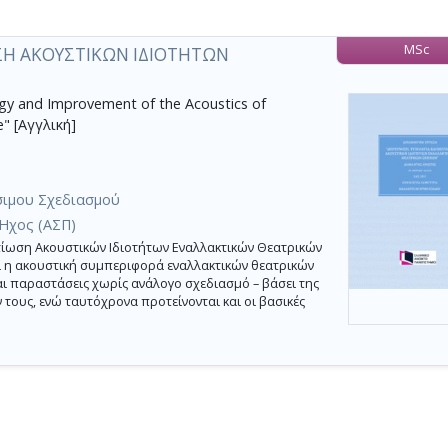
MSc
ΩΣΗ ΑΚΟΥΣΤΙΚΩΝ ΙΔΙΟΤΗΤΩΝ
ogy and Improvement of the Acoustics of
" [Αγγλική]
σιμου Σχεδιασμού
Ήχος (ΑΣΠ)
τίωση Ακουστικών Ιδιοτήτων Εναλλακτικών Θεατρικών
αι η ακουστική συμπεριφορά εναλλακτικών θεατρικών
ι παραστάσεις χωρίς ανάλογο σχεδιασμό – βάσει της
 τους, ενώ ταυτόχρονα προτείνονται και οι βασικές