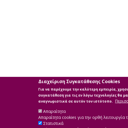
χρήση
επιπλέον
κριτηρίων
αναζήτησης
Διαχείριση Συγκατάθεσης Cookies
Για να παρέχουμε την καλύτερη εμπειρία, χρη
συγκατάθεση για τις εν λόγω τεχνολογίες θα 
Περισ
αναγνωριστικά σε αυτόν τον ιστότοπο.
Απαραίτητα
Απαραίτητα cookies για την ορθή λειτουργία τ
Στατιστικά