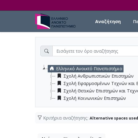
Skip to main content
Main navigation
Αναζήτηση
Π
Ελληνικό Ανοικτό Πανεπιστήμιο
Σχολή Ανθρωπιστικών Επιστημών
Σχολή Εφαρμοσμένων Τεχνών και 
Σχολή Θετικών Επιστημών και Τεχ
Σχολή Κοινωνικών Επιστημών
Κριτήρια αναζήτησης:
Alternative spaces use
Λίστα