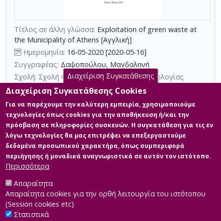
με
τη
χρήση
Τίτλος σε άλλη γλώσσα:
Exploitation of green waste at
the Municipality of Athens [Αγγλική]
επιπλέον
Ημερομηνία:
16-05-2020 [2020-05-16]
κριτηρίων
Συγγραφέας:
Δαψοπούλου, Μαγδαληνή
αναζήτησης
Διαχείριση Συγκατάθεσης
Σχολή:
Σχολή Θετικών Επιστημών και Τεχνολογίας
Τμήμα:
Διαχείριση Αποβλήτων (ΔΙΑ)
Διαχείριση Συγκατάθεσης Cookies
Περίληψη (Abstract):
Τα φυτικά υπολείμματα καταλαμβάνουν ένα
Για να παρέχουμε την καλύτερη εμπειρία, χρησιμοποιούμε
ουσιώδες ποσοστό της αστικής βιομάζας, ανήκουν στην
τεχνολογίες όπως cookies για την αποθήκευση ή/και την
κατηγορία των βιοαποβλήτων και αποτελούν ένα σημαντικό
πρόσβαση σε πληροφορίες συσκευών. Η συγκατάθεση για τις εν
κλάσμα των Αστικών Στερεών Αποβλήτων. Ο Δήμος Αθηναίων ως
λόγω τεχνολογίες θα μας επιτρέψει να επεξεργαστούμε
ένας από τους μεγαλύτερους Δήμους της Ελλάδας και
πρωτεύουσα της χώρας, παράγει σημαντικές ποσότητες
δεδομένα προσωπικού χαρακτήρα, όπως συμπεριφορά
φυτικών υπολειμμάτων, οι οποίες προέρχονται από
περιήγησης ή μοναδικά αναγνωριστικά σε αυτόν τον ιστότοπο.
κηποτεχνικές εργασίες δημόσιων και ιδιωτικών χ...
Περισσότερα
Απαραίτητα
Απαραίτητα cookies για την ορθή λειτουργία του ιστότοπου
(Session cookies etc)
Στατιστικά