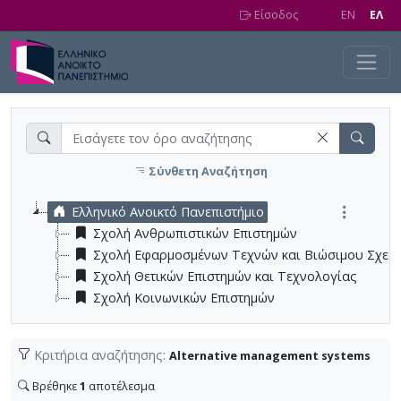
Skip to main content
Είσοδος
EN
EΛ
Σύνθετη Αναζήτηση
Ελληνικό Ανοικτό Πανεπιστήμιο
Σχολή Ανθρωπιστικών Επιστημών
Σχολή Εφαρμοσμένων Τεχνών και Βιώσιμου Σχεδ
Σχολή Θετικών Επιστημών και Τεχνολογίας
Σχολή Κοινωνικών Επιστημών
Κριτήρια αναζήτησης:
Alternative management systems
Βρέθηκε
1
αποτέλεσμα