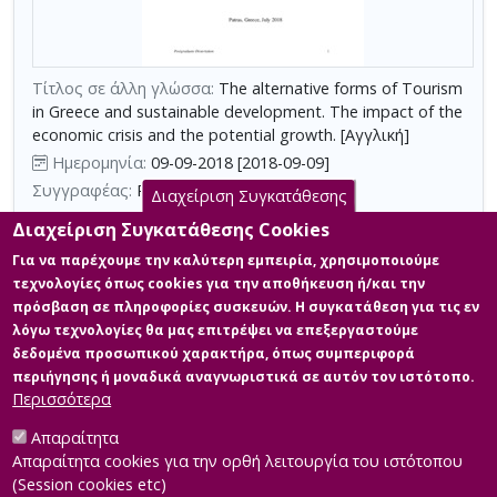
με
τη
χρήση
Τίτλος σε άλλη γλώσσα:
The alternative forms of Tourism
επιπλέον
in Greece and sustainable development. The impact of the
κριτηρίων
economic crisis and the potential growth. [Αγγλική]
αναζήτησης
Ημερομηνία:
09-09-2018 [2018-09-09]
Συγγραφέας:
Rouki, Maria
Διαχείριση Συγκατάθεσης
Σχολή:
Σχολή Κοινωνικών Επιστημών
Διαχείριση Συγκατάθεσης Cookies
Τμήμα:
Διοίκηση Επιχειρήσεων (MBA)
Για να παρέχουμε την καλύτερη εμπειρία, χρησιμοποιούμε
Περίληψη (Abstract):
Since 2015, the primary objective of both the
τεχνολογίες όπως cookies για την αποθήκευση ή/και την
United Nations and the EU is to foster sustainable development
πρόσβαση σε πληροφορίες συσκευών. Η συγκατάθεση για τις εν
as the only lever to ensure the well-being of both the present
λόγω τεχνολογίες θα μας επιτρέψει να επεξεργαστούμε
and the future generation. The development of alternative forms
of tourism is now being promoted as the most suitable ground
δεδομένα προσωπικού χαρακτήρα, όπως συμπεριφορά
for the application of the principles of sustainable development
περιήγησης ή μοναδικά αναγνωριστικά σε αυτόν τον ιστότοπο.
in the tourism sector due to their red...
Περισσότερα
Απαραίτητα
Απαραίτητα cookies για την ορθή λειτουργία του ιστότοπου
(Session cookies etc)