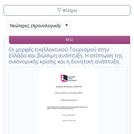
Φίλτρα
Λίστα
Νεώτερες (Χρονολογικά)
Βρέθηκε
μετα
1
τα
MSc
αποτέλεσμα
αποτελέσματα
αναζήτησης:
,
Οι μορφές εναλλακτικού Τουρισμού στην
Ελλάδα και βιώσιμη ανάπτυξη. Η επίπτωση της
σύνολο
οικονομικής κρίσης και η δυνητική ανάπτυξη.
σελίδων
1.
Εφαρμοζόμενα
κριτήρια
αναζήτησης:
Alternative
form
of
tourism
Ακύρωση
των
κριτηρίων
αναζήτησης
Περιορισμός
αποτελεσμάτων