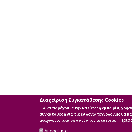
με
τη
χρήση
επιπλέον
κριτηρίων
αναζήτησης
Διαχείριση Συγκατάθεσης Cookies
Για να παρέχουμε την καλύτερη εμπειρία, χρη
συγκατάθεση για τις εν λόγω τεχνολογίες θα 
Περισ
αναγνωριστικά σε αυτόν τον ιστότοπο.
Απαραίτητα