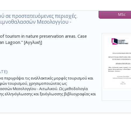
MSc
ού σε προστατευόμενες περιοχές.
Λιμνοθαλασσών Μεσολογγίου -
of tourism in nature preservation areas. Case
an Lagoon." [Αγγλική]
ΔΤΕ)
α περιγράψει τις εναλλακτικές μορφές τουρισμού και
ρφών τουρισμού, χρησιμοποιώντας ως
λασσών Μεσολογγίου - Αιτωλικού. Ως μεθοδολογία
ης ελληνόγλωσσης και ξενόγλωσσης βιβλιογραφίας και