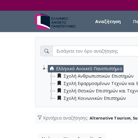
Skip to main content
Main navigation
Αναζήτηση
Π
Ελληνικό Ανοικτό Πανεπιστήμιο
Σχολή Ανθρωπιστικών Επιστημών
Σχολή Εφαρμοσμένων Τεχνών και 
Σχολή Θετικών Επιστημών και Τεχ
Σχολή Κοινωνικών Επιστημών
Κριτήρια αναζήτησης:
Alternative Tourism, S
Λίστα