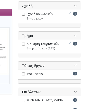
Σχολή
Σχολή Κοινωνικών Επιστη
Σχολή Κοινωνικών
1
Επιστημών
Τμήμα
Διοίκηση Τουριστικών Επι
Διοίκηση Τουριστικών
1
Επιχειρήσεων (ΔΤΕ)
Τύπος Έργων
Msc Thesis
1
Επιβλέπων
ΚΩΝΣΤΑΝΤΟΓΛΟΥ, ΜΑΡΙΑ
1