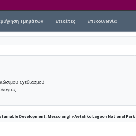
εριήγηση Τμημάτων
Ετικέτες
Επικοινωνία
Βιώσιμου Σχεδιασμού
νολογίας
ustainable Development, Messolonghi-Aetoliko Lagoon National Park