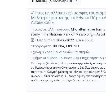
Νεώτερες (Χρονολογικά)
Βρέθηκε
μετα
1
τα
«Ήπιες (εναλλακτικές) μορφές τουρισμ
αποτέλεσμα
αποτελέσματα
Μελέτη περίπτωσης: το Εθνικό Πάρκο 
αναζήτησης:
,
Αιτωλικού.»
σύνολο
Τίτλος σε άλλη γλώσσα:
Mild alternative forms 
σελίδων
study "The National Park of Messolonghi-Aetoli
1.
Ημερομηνία:
30-06-2022 [2022-06-30]
Εφαρμοζόμενα
Συγγραφέας:
ΦΕΚΚΑ, ΕΙΡΗΝΗ
κριτήρια
αναζήτησης:
Σχολή:
Σχολή Κοινωνικών Επιστημών
Alternative
Tourism,
Τμήμα:
Διοίκηση Τουριστικών Επιχειρήσεων (
Sustainable
Development,
Περίληψη (Abstract):
Η παρούσα εργασία έχει στόχο ν
Messolonghi-
να διερευνήσει την ανάγκη ανάπτυξης βιώσιμων μο
Aetoliko
περιπτωσιολογική μελέτη το Εθνικό Πάρκο Λιμνοθα
Lagoon
National
ακολουθείται αρχικά η βιβλιογραφική ανασκόπηση τ
Park
αρθρογραφίας, ενώ προσεγγίζεται το θέμα και ...
Ακύρωση
των
κριτηρίων
αναζήτησης
Περιορισμός
αποτελεσμάτων