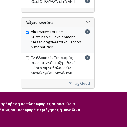
ΚΩΣΤΟΠΟΥΛΟΥ, ΣΤΥΛΙΑΝΗ
1
Λέξεις κλειδιά
Alternative Tourism,
1
Sustainable Development,
Messolonghi-Aetoliko Lagoon
National Park
Εναλλακτικός Τουρισμός,
1
Βιώσιμη Ανάπτυξη, Εθνικό
Πάρκο Λιμνοθαλασσών
Μεσολογγίου-Αιτωλικού
Tag Cloud
Ακύρωση όλων των φίλτρων
ην πρόσβαση σε πληροφορίες συσκευών. Η
, όπως συμπεριφορά περιήγησης ή μοναδικά