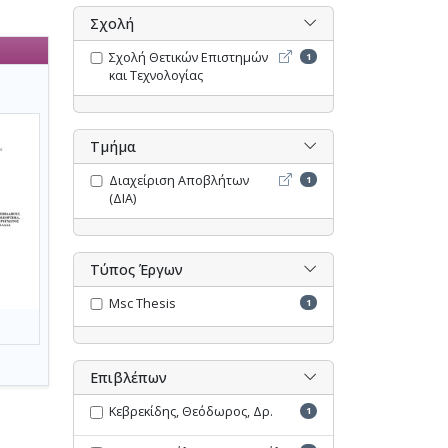
Σχολή
Σχολή Θετικών Επιστημών 
Σχολή Θετικών Επιστημών
1
και Τεχνολογίας
Τμήμα
Διαχείριση Αποβλήτων (ΔΙ
Διαχείριση Αποβλήτων
1
(ΔΙΑ)
Τύπος Έργων
Msc Thesis
1
Επιβλέπων
Κεβρεκίδης, Θεόδωρος, Δρ.
1