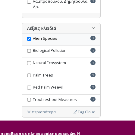
Λαμπροπούλου, Δημητρούλα,
1
Δρ.
Λέξεις κλειδιά
Alien Species
1
Biological Pollution
1
Natural Ecosystem
1
Palm Trees
1
Red Palm Weevil
1
Troubleshoot Measures
1
περισσότερα
Tag Cloud
Ακύρωση όλων των φίλτρων
ην πρόσβαση σε πληροφορίες συσκευών. Η