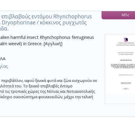
MSc
ύ επιβλαβούς εντόμου Rhynchophorus
e, Dryophorinae / κόκκινος ρυγχωτός
άδα.
alien harmful insect Rhynchophorus ferrugineus
alm weevil) in Greece. [Αγγλική]
ΛΑ
γίας
 περιβάλλον, αφού ξενικά φυτά και ζώα εισχωρούν σε
ιλότητά του. Το ξενικό επιβλαβές έντομο
ό τις τροπικές χώρες της Νότιας και Νοτιανατολικής
λόκληρο οικοσύστημα φοινικοειδών, μέχρι την τελική