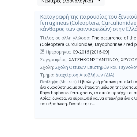
Νεώτερες (Χρονολογικά)
Βρέθηκε
μετα
1
τα
Καταγραφή της παρουσίας του ξενικο
αποτέλεσμα
αποτελέσματα
ferrugineus (Coleoptera, Curculionida
αναζήτησης:
,
κάνθαρος των φοινικοειδών) στην Ελλ
σύνολο
Τίτλος σε άλλη γλώσσα:
The occurrence of the 
σελίδων
(Coleoptera Curculionidae, Dryophorinae / red p
1.
Ημερομηνία:
09-2016 [2016-09]
Εφαρμοζόμενα
Συγγραφέας:
ΧΑΤΖΗΚΩΝΣΤΑΝΤΙΝΟΥ, ΧΡΥΣΟΥ
κριτήρια
αναζήτησης:
Σχολή:
Σχολή Θετικών Επιστημών και Τεχνολο
Alien
species
Τμήμα:
Διαχείριση Αποβλήτων (ΔΙΑ)
Ακύρωση
των
Περίληψη (Abstract):
Η βιολογική ρύπανση απειλεί το
κριτηρίων
ένα οικοσύστημα με συνέπεια τη μείωση της βιοποικ
αναζήτησης
Rhynchophorus ferrugineus, το οποίο προέρχεται απ
Περιορισμός
Ασίας, δύναται να εδραιωθεί και να απειλήσει ένα ο
αποτελεσμάτων
του εξαφάνιση. Σκοπός της ε...
με
τη
χρήση
επιπλέον