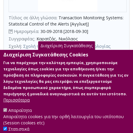
τη
χρήση
επιπλέον
Τίτλος σε άλλη γλώσσα:
Transaction Monitoring Systems:
κριτηρίων
Statistical Control of the Alerts [Αγγλική]
αναζήτησης
Ημερομηνία:
30-09-2018 [2018-09-30]
Συγγραφέας:
Καρατζάς, Νικόλαος
Διαχείριση Συγκατάθεσης
Σχολή:
Σχολή Θετικών Επιστημών και Τεχνολογίας
Τμήμα:
Διαχείριση και Τεχνολογία Ποιότητας (ΔΙΠ)
Διαχείριση Συγκατάθεσης Cookies
Περίληψη (Abstract):
Η ελεύθερη κίνηση κεφαλαίων και παροχή
Για να παρέχουμε την καλύτερη εμπειρία, χρησιμοποιούμε
χρηματοπιστωτικών υπηρεσιών εντός του χώρου της
τεχνολογίες όπως cookies για την αποθήκευση ή/και την
Ευρωπαϊκής Ένωσης, εκτός του ότι αποτελεί μοχλό ανάπτυξης
πρόσβαση σε πληροφορίες συσκευών. Η συγκατάθεση για τις εν
και αύξησης του ανταγωνισμού προς όφελος των καταναλωτών,
λόγω τεχνολογίες θα μας επιτρέψει να επεξεργαστούμε
δημιουργεί πρόσφορο έδαφος για να επωφεληθούν οι
εμπλεκόμενοι στη νομιμοποίηση εσόδων από παράνομες
δεδομένα προσωπικού χαρακτήρα, όπως συμπεριφορά
δραστηριότητες, ή στη χρηματοδότηση της τρομοκρατίας και να
περιήγησης ή μοναδικά αναγνωριστικά σε αυτόν τον ιστότοπο.
προσπαθήσουν να αναπτύξουν περαιτέρω ...
Περισσότερα
Απαραίτητα
Απαραίτητα cookies για την ορθή λειτουργία του ιστότοπου
(Session cookies etc)
Στατιστικά