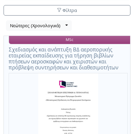
Φίλτρα
Λίστα
Νεώτερες (Χρονολογικά)
Βρέθηκε
μετα
1
τα
MSc
αποτέλεσμα
αποτελέσματα
αναζήτησης:
,
Σχεδιασμός και ανάπτυξη ΒΔ αεροπορικής
εταιρείας εκπαίδευσης για τήρηση βιβλίων
σύνολο
πτήσεων αεροσκαφών και χειριστών και
σελίδων
πρόβλεψη συντηρήσεων και διαθεσιμοτήτων
1.
Εφαρμοζόμενα
κριτήρια
αναζήτησης:
Airline
company
Ακύρωση
των
κριτηρίων
αναζήτησης
Περιορισμός
αποτελεσμάτων
με