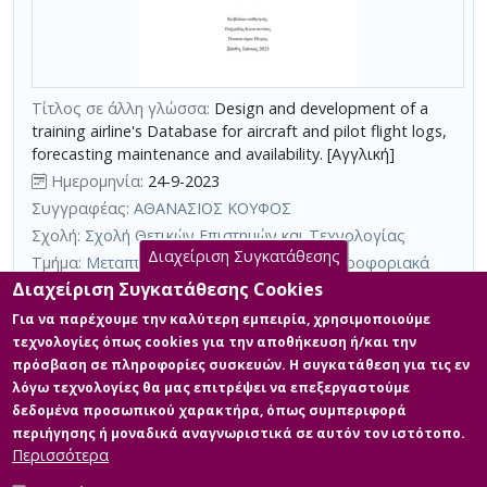
τη
χρήση
επιπλέον
κριτηρίων
Τίτλος σε άλλη γλώσσα:
Design and development of a
αναζήτησης
training airline's Database for aircraft and pilot flight logs,
forecasting maintenance and availability. [Αγγλική]
Ημερομηνία:
24-9-2023
Συγγραφέας:
ΑΘΑΝΑΣΙΟΣ ΚΟΥΦΟΣ
Σχολή:
Σχολή Θετικών Επιστημών και Τεχνολογίας
Διαχείριση Συγκατάθεσης
Τμήμα:
Μεταπτυχιακή Εξειδίκευση στα Πληροφοριακά
Συστήματα (ΠΛΣ)
Διαχείριση Συγκατάθεσης Cookies
Περίληψη (Abstract):
Σε αυτήν την Διπλωματική Εργασία
Για να παρέχουμε την καλύτερη εμπειρία, χρησιμοποιούμε
αντιμετωπίζεται ένα διαρκές πρόβλημα, που αντιμετωπίζουν
τεχνολογίες όπως cookies για την αποθήκευση ή/και την
αεροπορικές εταιρείες, οι οποίες παρέχουν εκπαίδευση. Η
πρόσβαση σε πληροφορίες συσκευών. Η συγκατάθεση για τις εν
παρακολούθηση και καταγραφή των ωρών πτήσεων
λόγω τεχνολογίες θα μας επιτρέψει να επεξεργαστούμε
αεροσκαφών και χειριστών, ο προγραμματισμός συντήρησης
των αεροσκαφών και η πρόβλεψη διαθεσιμότητάς τους.
δεδομένα προσωπικού χαρακτήρα, όπως συμπεριφορά
Αντιμετωπίζεται μέσω του σχεδιασμού και υλοποίησης μίας
περιήγησης ή μοναδικά αναγνωριστικά σε αυτόν τον ιστότοπο.
Βάσης Δεδομένων (ΒΔ), και διαχείρισής της μέσω ...
Περισσότερα