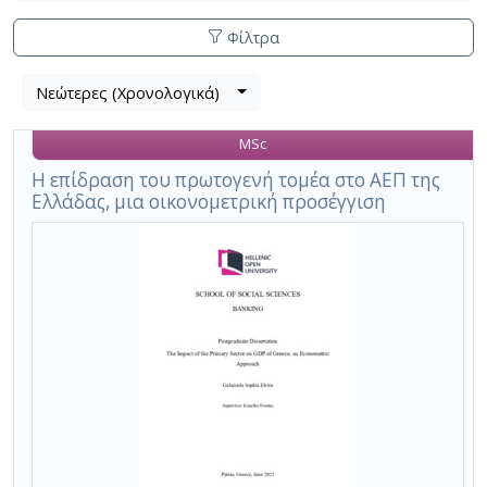
Φίλτρα
Λίστα
Νεώτερες (Χρονολογικά)
Βρέθηκαν
μετα
2
τα
MSc
αποτελέσματα
αποτελέσματα
αναζήτησης:
,
Η επίδραση του πρωτογενή τομέα στο ΑΕΠ της
Ελλάδας, μια οικονομετρική προσέγγιση
σύνολο
σελίδων
1.
Εφαρμοζόμενα
κριτήρια
αναζήτησης:
Agriculture
Ακύρωση
των
κριτηρίων
αναζήτησης
Περιορισμός
αποτελεσμάτων
με