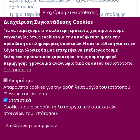
Σχεδιασμού
Διαχείριση Συγκατάθεσης
Τμήμα:
Περιβαλλοντικός Σχεδιασμός Έργων Υποδομής
(ΠΣΕ)
Διαχείριση Συγκατάθεσης Cookies
Περίληψη (Abstract):
Η κλιματική αλλαγή αποτελεί μια από τις
Για να παρέχουμε την καλύτερη εμπειρία, χρησιμοποιούμε
κυριότερες παγκόσμιες απειλές του 21ου αιώνα και επηρεάζει τη
τεχνολογίες όπως cookies για την αποθήκευση ή/και την
γεωργία η οποία εξαρτάται άμεσα από κλιματικούς παράγοντες
πρόσβαση σε πληροφορίες συσκευών. Η συγκατάθεση για τις εν
όπως τη θερμοκρασία και τη βροχόπτωση για τη βιωσιμότητά
λόγω τεχνολογίες θα μας επιτρέψει να επεξεργαστούμε
της. Το χαρακτηριστικό του μεσογειακού κλίματος είναι οι υγροί,
ήπιοι χειμώνες και τα μεγάλα, θερμά και ξηρά καλοκαίρια. Το
δεδομένα προσωπικού χαρακτήρα, όπως συμπεριφορά
χειμώνα σημειώνεται το μεγαλύτερο μέρος των ετήσιων
περιήγησης ή μοναδικά αναγνωριστικά σε αυτόν τον ιστότοπο.
βροχοπ...
Περισσότερα
Απαραίτητα
Απαραίτητα cookies για την ορθή λειτουργία του ιστότοπου
(Session cookies etc)
Στατιστικά
Cookies που αφορούν τη λειτουργία των στατιστικών
στοιχείων του ιστότοπου.
Αποθήκευση προτιμήσεων
|
Developed by
INTEROPTICS
Powered by
ReasonableGraph.org
|
Δήλωση Προσβασιμότητας
CMS Login
Α