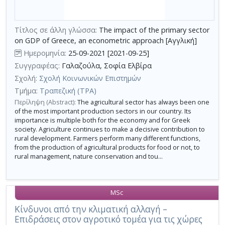
τη
χρήση
επιπλέον
Τίτλος σε άλλη γλώσσα:
The impact of the primary sector
κριτηρίων
on GDP of Greece, an econometric approach [Αγγλική]
αναζήτησης
Ημερομηνία:
25-09-2021 [2021-09-25]
Συγγραφέας:
Γαλαζούλα, Σοφία Ελβίρα
Σχολή:
Σχολή Κοινωνικών Επιστημών
Τμήμα:
Τραπεζική (ΤΡΑ)
Περίληψη (Abstract):
The agricultural sector has always been one
of the most important production sectors in our country. Its
importance is multiple both for the economy and for Greek
society. Agriculture continues to make a decisive contribution to
rural development. Farmers perform many different functions,
from the production of agricultural products for food or not, to
rural management, nature conservation and tou...
MSc
Κίνδυνοι από την κλιματική αλλαγή –
Επιδράσεις στον αγροτικό τομέα για τις χώρες