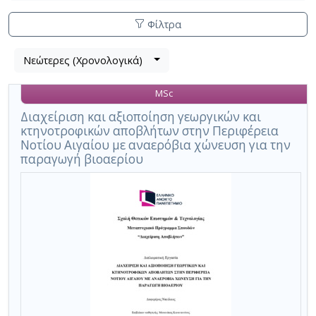
Φίλτρα
Λίστα
Νεώτερες (Χρονολογικά)
Βρέθηκαν
μετα
2
τα
MSc
αποτελέσματα
αποτελέσματα
αναζήτησης:
,
Διαχείριση και αξιοποίηση γεωργικών και
κτηνοτροφικών αποβλήτων στην Περιφέρεια
σύνολο
Νοτίου Αιγαίου με αναερόβια χώνευση για την
σελίδων
παραγωγή βιοαερίου
1.
Εφαρμοζόμενα
κριτήρια
αναζήτησης:
Agricultural
residues
Ακύρωση
των
κριτηρίων
αναζήτησης
Περιορισμός
αποτελεσμάτων
με