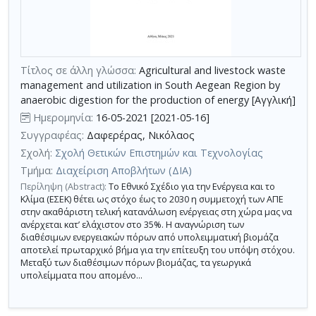
τη
χρήση
επιπλέον
κριτηρίων
Τίτλος σε άλλη γλώσσα:
Agricultural and livestock waste
αναζήτησης
management and utilization in South Aegean Region by
anaerobic digestion for the production of energy [Αγγλική]
Ημερομηνία:
16-05-2021 [2021-05-16]
Συγγραφέας:
Δαφερέρας, Νικόλαος
Σχολή:
Σχολή Θετικών Επιστημών και Τεχνολογίας
Τμήμα:
Διαχείριση Αποβλήτων (ΔΙΑ)
Περίληψη (Abstract):
Το Εθνικό Σχέδιο για την Ενέργεια και το
Κλίμα (ΕΣΕΚ) θέτει ως στόχο έως το 2030 η συμμετοχή των ΑΠΕ
στην ακαθάριστη τελική κατανάλωση ενέργειας στη χώρα μας να
ανέρχεται κατ’ ελάχιστον στο 35%. Η αναγνώριση των
διαθέσιμων ενεργειακών πόρων από υπολειμματική βιομάζα
αποτελεί πρωταρχικό βήμα για την επίτευξη του υπόψη στόχου.
Μεταξύ των διαθέσιμων πόρων βιομάζας, τα γεωργικά
υπολείμματα που απομένο...