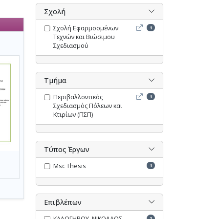
Σχολή
Σχολή Εφαρμοσμένων Τεχν
Σχολή Εφαρμοσμένων
1
Τεχνών και Βιώσιμου
Σχεδιασμού
Τμήμα
Περιβαλλοντικός Σχεδιασμ
Περιβαλλοντικός
1
Σχεδιασμός Πόλεων και
Κτιρίων (ΠΣΠ)
Τύπος Έργων
Msc Thesis
1
Επιβλέπων
ΚΑΛΟΓΗΡΟΥ, ΝΙΚΟΛΑΟΣ
1