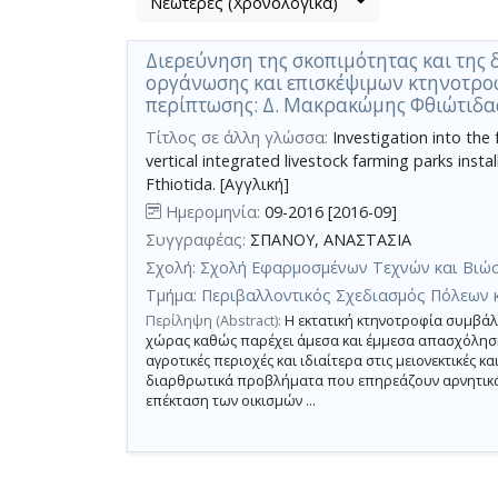
Νεώτερες (Χρονολογικά)
Βρέθηκε
μετα
1
τα
Διερεύνηση της σκοπιμότητας και της
αποτέλεσμα
αποτελέσματα
οργάνωσης και επισκέψιμων κτηνοτρο
αναζήτησης:
,
περίπτωσης: Δ. Μακρακώμης Φθιώτιδα
σύνολο
Τίτλος σε άλλη γλώσσα:
Investigation into the f
σελίδων
vertical integrated livestock farming parks inst
1.
Fthiotida. [Αγγλική]
Εφαρμοζόμενα
Ημερομηνία:
09-2016 [2016-09]
κριτήρια
αναζήτησης:
Συγγραφέας:
ΣΠΑΝΟΥ, ΑΝΑΣΤΑΣΙΑ
Agricultural
area
Σχολή:
Σχολή Εφαρμοσμένων Τεχνών και Βιώ
Ακύρωση
των
Τμήμα:
Περιβαλλοντικός Σχεδιασμός Πόλεων κ
κριτηρίων
Περίληψη (Abstract):
Η εκτατική κτηνοτροφία συμβάλε
αναζήτησης
χώρας καθώς παρέχει άμεσα και έμμεσα απασχόληση
Περιορισμός
αγροτικές περιοχές και ιδιαίτερα στις μειονεκτικές κ
αποτελεσμάτων
διαρθρωτικά προβλήματα που επηρεάζουν αρνητικά 
με
επέκταση των οικισμών ...
τη
χρήση
επιπλέον