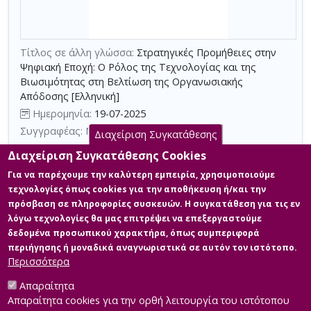
τη
χρήση
επιπλέον
Τίτλος σε άλλη γλώσσα:
Στρατηγικές Προμήθειες στην
κριτηρίων
Ψηφιακή Εποχή: Ο Ρόλος της Τεχνολογίας και της
Βιωσιμότητας στη Βελτίωση της Οργανωσιακής
αναζήτησης
Απόδοσης [Ελληνική]
Ημερομηνία:
19-07-2025
Συγγραφέας:
ΝΕΦΕΛΗ ΚΑΡΑΒΟΚΥΡΗ
Διαχείριση Συγκατάθεσης
Σχολή:
Σχολή Κοινωνικών Επιστημών
Διαχείριση Συγκατάθεσης Cookies
Τμήμα:
Διοίκηση Εφοδιαστικής Αλυσίδας (ΔΕΑ)
Για να παρέχουμε την καλύτερη εμπειρία, χρησιμοποιούμε
Περίληψη (Abstract):
This study aims to understand how strategic
τεχνολογίες όπως cookies για την αποθήκευση ή/και την
procurement leads towards achieving larger organizational
πρόσβαση σε πληροφορίες συσκευών. Η συγκατάθεση για τις εν
objectives by examining its key challenges as well as the role of
λόγω τεχνολογίες θα μας επιτρέψει να επεξεργαστούμε
technology and sustainability. The objective is to learn about how
these dimensions, procurement issues, digital tools, and
δεδομένα προσωπικού χαρακτήρα, όπως συμπεριφορά
sustainable practices are interrelated to transform procurement
περιήγησης ή μοναδικά αναγνωριστικά σε αυτόν τον ιστότοπο.
effectiveness. Adopting a mixed methods appr...
Περισσότερα
Απαραίτητα
Απαραίτητα cookies για την ορθή λειτουργία του ιστότοπου