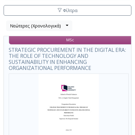
Φίλτρα
Λίστα
Νεώτερες (Χρονολογικά)
Βρέθηκε
μετα
1
τα
MSc
αποτέλεσμα
αποτελέσματα
αναζήτησης:
,
STRATEGIC PROCUREMENT IN THE DIGITAL ERA:
THE ROLE OF TECHNOLOGY AND
σύνολο
SUSTAINABILITY IN ENHANCING
σελίδων
ORGANIZATIONAL PERFORMANCE
1.
Εφαρμοζόμενα
κριτήρια
αναζήτησης:
Agile
Procurement
Ακύρωση
των
κριτηρίων
αναζήτησης
Περιορισμός
αποτελεσμάτων
με