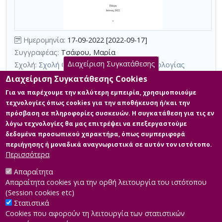
κριτηρίων
αναζήτησης
Περιορισμός
αποτελεσμάτων
Ημερομηνία:
17-09-2022 [2022-09-17]
με
Συγγραφέας:
Τσάφου, Μαρία
τη
Διαχείριση Συγκατάθεσης
Σχολή:
Σχολή Θετικών Επιστημών και Τεχνολογίας
χρήση
Τμήμα:
Διαχείριση Αποβλήτων (ΔΙΑ)
Διαχείριση Συγκατάθεσης Cookies
επιπλέον
Περίληψη (Abstract):
Η ιολογική ποιότητα των λυμάτων και
κριτηρίων
Για να παρέχουμε την καλύτερη εμπειρία, χρησιμοποιούμε
κατ’επέκταση του νερού που χρησιμοποιείται μετά από την
τεχνολογίες όπως cookies για την αποθήκευση ή/και την
αναζήτησης
επεξεργασία των λυμάτων, αποτελεί ζήτημα μείζονος σημασίας
πρόσβαση σε πληροφορίες συσκευών. Η συγκατάθεση για τις εν
για την παγκόσμια κοινότητα. Υπάρχει τεράστια ποικιλία ειδών
λόγω τεχνολογίες θα μας επιτρέψει να επεξεργαστούμε
ιικών σωματίων που απαντώνται στα λύματα και
ενοχοποιούνται για πληθώρα προβλημάτων της δημόσιας
δεδομένα προσωπικού χαρακτήρα, όπως συμπεριφορά
υγείας, αλλά και του περιβάλλοντος. Οι συμβατικές διαδικασίες
περιήγησης ή μοναδικά αναγνωριστικά σε αυτόν τον ιστότοπο.
επεξεργασίας των λυ...
Περισσότερα
Απαραίτητα
Απαραίτητα cookies για την ορθή λειτουργία του ιστότοπου
(Session cookies etc)
Στατιστικά
Cookies που αφορούν τη λειτουργία των στατιστικών