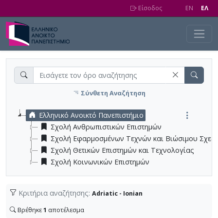
Skip to main content
Είσοδος
EN
EΛ
Σύνθετη Αναζήτηση
Ελληνικό Ανοικτό Πανεπιστήμιο
Σχολή Ανθρωπιστικών Επιστημών
Σχολή Εφαρμοσμένων Τεχνών και Βιώσιμου Σχεδ
Σχολή Θετικών Επιστημών και Τεχνολογίας
Σχολή Κοινωνικών Επιστημών
Κριτήρια αναζήτησης:
Adriatic - Ionian
Βρέθηκε
1
αποτέλεσμα