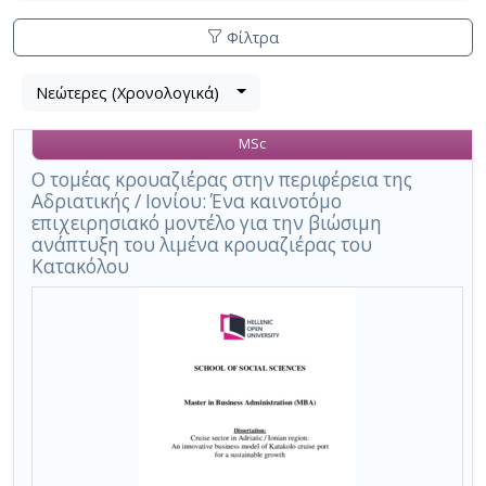
Φίλτρα
Λίστα
Νεώτερες (Χρονολογικά)
Βρέθηκε
μετα
1
τα
MSc
αποτέλεσμα
αποτελέσματα
αναζήτησης:
,
Ο τομέας κρουαζιέρας στην περιφέρεια της
Αδριατικής / Ιονίου: Ένα καινοτόμο
σύνολο
επιχειρησιακό μοντέλο για την βιώσιμη
σελίδων
ανάπτυξη του λιμένα κρουαζιέρας του
1.
Κατακόλου
Εφαρμοζόμενα
κριτήρια
αναζήτησης:
Adriatic
-
Ionian
Ακύρωση
των
κριτηρίων
αναζήτησης
Περιορισμός
αποτελεσμάτων