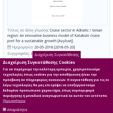
με
τη
χρήση
επιπλέον
κριτηρίων
Τίτλος σε άλλη γλώσσα:
Cruise sector in Adriatic / Ionian
αναζήτησης
region: An innovative business model of Katakolo cruise
port for a sustainable growth [Αγγλική]
Ημερομηνία:
20-05-2018 [2018-05-20]
Συγγραφέας:
ΚΑΤΗΦΟΡΗ, ΓΛΥΚΕΡΙΑ
Διαχείριση Συγκατάθεσης
Σχολή:
Σχολή Κοινωνικών Επιστημών
Διαχείριση Συγκατάθεσης Cookies
Τμήμα:
Διοίκηση Επιχειρήσεων (MBA)
Για να παρέχουμε την καλύτερη εμπειρία, χρησιμοποιούμε
Περίληψη (Abstract):
The study is being conducted with the main
τεχνολογίες όπως cookies για την αποθήκευση ή/και την
purpose to examine how a cruise port as Katakolo will become
πρόσβαση σε πληροφορίες συσκευών. Η συγκατάθεση για τις εν
more competitive, in cruise sector, by improving its attractiveness
λόγω τεχνολογίες θα μας επιτρέψει να επεξεργαστούμε
to potential users? The establishment of a strategic direction for
the port of Katakolo as a cruise port and the development of a
δεδομένα προσωπικού χαρακτήρα, όπως συμπεριφορά
new business model, using innovative approaches and
περιήγησης ή μοναδικά αναγνωριστικά σε αυτόν τον ιστότοπο.
applications for its operation and management...
Περισσότερα
Απαραίτητα