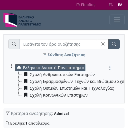
Skip to main content
Είσοδος
EN
EΛ
Σύνθετη Αναζήτηση
Ελληνικό Ανοικτό Πανεπιστήμιο
Σχολή Ανθρωπιστικών Επιστημών
Σχολή Εφαρμοσμένων Τεχνών και Βιώσιμου Σχεδ
Σχολή Θετικών Επιστημών και Τεχνολογίας
Σχολή Κοινωνικών Επιστημών
Κριτήρια αναζήτησης:
Admical
Βρέθηκε
1
αποτέλεσμα