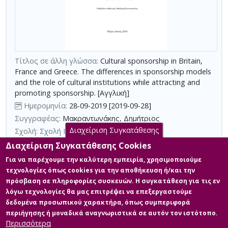
τη
χρήση
επιπλέον
κριτηρίων
αναζήτησης
Τίτλος σε άλλη γλώσσα:
Cultural sponsorship in Britain,
France and Greece. The differences in sponsorship models
and the role of cultural institutions while attracting and
promoting sponsorship. [Αγγλική]
Ημερομηνία:
28-09-2019 [2019-09-28]
Συγγραφέας:
Μακραντωνάκης, Δημήτριος
Διαχείριση Συγκατάθεσης
Σχολή:
Σχολή Κοινωνικών Επιστημών
Τμήμα:
Διοίκηση Πολιτισμικών Μονάδων (ΔΠΜ)
Διαχείριση Συγκατάθεσης Cookies
Περίληψη (Abstract):
Η παρούσα εργασία ασχολείται με το θεσμό
Για να παρέχουμε την καλύτερη εμπειρία, χρησιμοποιούμε
της πολιτιστικής χορηγίας, δίνοντας έμφαση στην
τεχνολογίες όπως cookies για την αποθήκευση ή/και την
επιχειρηματική πολιτιστική χορηγία στην Ελλάδα, την Βρετανία
πρόσβαση σε πληροφορίες συσκευών. Η συγκατάθεση για τις εν
και την Γαλλία. Προκειμένου να κατανοήσουμε πληρέστερα τις
λόγω τεχνολογίες θα μας επιτρέψει να επεξεργαστούμε
επιλογές των ως άνω αναφερομένων κρατών για την χάραξη της
σύγχρονης χορηγικής πολιτιστικής πολιτικής τους, είναι φρόνιμο
δεδομένα προσωπικού χαρακτήρα, όπως συμπεριφορά
να ανατρέξουμε στους παράγοντες εκείνους που επηρέασαν την
περιήγησης ή μοναδικά αναγνωριστικά σε αυτόν τον ιστότοπο.
εξέλιξη...
Περισσότερα