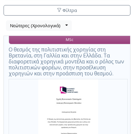
Φίλτρα
Λίστα
Νεώτερες (Χρονολογικά)
Βρέθηκε
μετα
1
τα
MSc
αποτέλεσμα
αποτελέσματα
αναζήτησης:
,
Ο θεσμός της πολιτιστικής χορηγίας στη
Βρετανία, στη Γαλλία και στην Ελλάδα. Τα
σύνολο
διαφορετικά χορηγικά μοντέλα και ο ρόλος των
σελίδων
πολιτιστικών φορέων, στην προσέλκυση
1.
χορηγιών και στην προάσπιση του θεσμού.
Εφαρμοζόμενα
κριτήρια
αναζήτησης:
Admical
Ακύρωση
των
κριτηρίων
αναζήτησης
Περιορισμός
αποτελεσμάτων
με