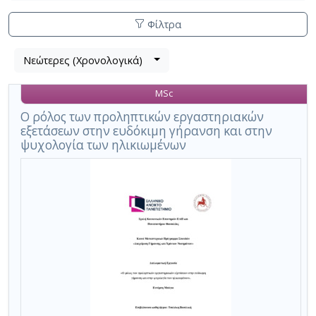
Φίλτρα
Λίστα
Νεώτερες (Χρονολογικά)
Βρέθηκε
μετα
1
τα
MSc
αποτέλεσμα
αποτελέσματα
αναζήτησης:
,
Ο ρόλος των προληπτικών εργαστηριακών
εξετάσεων στην ευδόκιμη γήρανση και στην
σύνολο
ψυχολογία των ηλικιωμένων
σελίδων
1.
Εφαρμοζόμενα
κριτήρια
αναζήτησης:
Active
aging
Ακύρωση
των
κριτηρίων
αναζήτησης
Περιορισμός
αποτελεσμάτων
με