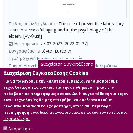
τη
χρήση
επιπλέον
Τίτλος σε άλλη γλώσσα:
The role of preventive laboratory
κριτηρίων
tests in successful aging and in the psychology of the
αναζήτησης
elderly. [Αγγλική]
Ημερομηνία:
27-02-2022 [2022-02-27]
Συγγραφέας:
Μπόγια, Ευτέρπη
Σχολή:
Σχολή Κοινωνικών Επιστημών
Διαχείριση Συγκατάθεσης
Τμήμα:
Διαχείριση Γήρανσης και Χρόνιων Νοσημάτων
(ΓΧΝ)
Διαχείριση Συγκατάθεσης Cookies
Περίληψη (Abstract):
Η έννοια της ευδόκιμης γήρανσης ορίζεται
Για να παρέχουμε την καλύτερη εμπειρία, χρησιμοποιούμε
ως «…η διαδικασία βελτιστοποίησης των ευκαιριών για υγεία,
τεχνολογίες όπως cookies για την αποθήκευση ή/και την
συμμετοχή και ασφάλεια προκειμένου να βελτιωθεί η ποιότητα
πρόσβαση σε πληροφορίες συσκευών. Η συγκατάθεση για τις εν
ζωής καθώς οι άνθρωποι γερνούν». Καθώς είναι
λόγω τεχνολογίες θα μας επιτρέψει να επεξεργαστούμε
αδιαμφισβήτητης σημασίας ως θεμελιώδης έννοια πολιτικής
στην Ευρώπη, οι προσπάθειες να αυξηθούν τα εμπειρικά της
δεδομένα προσωπικού χαρακτήρα, όπως συμπεριφορά
στοιχεία όσον αφορά τον λειτουργικό ορισμό και τα κριτήρια
περιήγησης ή μοναδικά αναγνωριστικά σε αυτόν τον ιστότοπο.
έχουν λάβει αυξανόμενη π...
Περισσότερα
Απαραίτητα