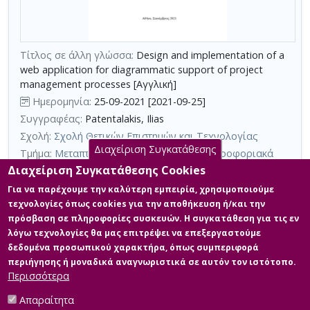
με
τη
χρήση
Τίτλος σε άλλη γλώσσα:
Design and implementation of a
επιπλέον
web application for diagrammatic support of project
κριτηρίων
management processes [Αγγλική]
αναζήτησης
Ημερομηνία:
25-09-2021 [2021-09-25]
Συγγραφέας:
Patentalakis, Ilias
Σχολή:
Σχολή Θετικών Επιστημών και Τεχνολογίας
Διαχείριση Συγκατάθεσης
Τμήμα:
Μεταπτυχιακή Εξειδίκευση στα Πληροφοριακά
Συστήματα (ΠΛΣ)
Διαχείριση Συγκατάθεσης Cookies
Περίληψη (Abstract):
Το ανταγωνιστικό περιβάλλον, σε
Για να παρέχουμε την καλύτερη εμπειρία, χρησιμοποιούμε
συνδυασμό με την συνεχώς αυξανόμενη πολυπλοκότητα, τις
τεχνολογίες όπως cookies για την αποθήκευση ή/και την
αυξημένες απαιτήσεις σε ποιότητα, χρόνο παράδοσης και
πρόσβαση σε πληροφορίες συσκευών. Η συγκατάθεση για τις εν
κόστος ενός έργου, απαιτούν από τη διαχείριση έργου, να εκτιμά
λόγω τεχνολογίες θα μας επιτρέψει να επεξεργαστούμε
και να υπολογίζει με όσο γίνεται μεγαλύτερη ακρίβεια τον χρόνο
και το κόστος ολοκλήρωσης ενός έργου, τα οποία θα πρέπει να
δεδομένα προσωπικού χαρακτήρα, όπως συμπεριφορά
είναι όσο το δυνατόν πιο κοντά στην πραγματικότητα. Για να γίνει
περιήγησης ή μοναδικά αναγνωριστικά σε αυτόν τον ιστότοπο.
αυτό...
Περισσότερα
Απαραίτητα