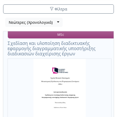
Φίλτρα
Λίστα
Νεώτερες (Χρονολογικά)
Βρέθηκε
μετα
1
τα
MSc
αποτέλεσμα
αποτελέσματα
αναζήτησης:
,
Σχεδίαση και υλοποίηση διαδικτυακής
εφαρμογής διαγραμματικής υποστήριξης
σύνολο
διαδικασιών διαχείρισης έργων
σελίδων
1.
Εφαρμοζόμενα
κριτήρια
αναζήτησης:
3-
points-
estimation
Ακύρωση
των
κριτηρίων
αναζήτησης
Περιορισμός
αποτελεσμάτων