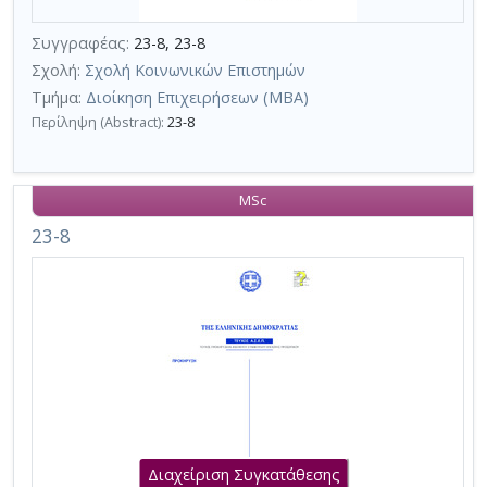
τη
Συγγραφέας:
23-8, 23-8
χρήση
Σχολή:
Σχολή Κοινωνικών Επιστημών
επιπλέον
Τμήμα:
Διοίκηση Επιχειρήσεων (MBA)
κριτηρίων
Περίληψη (Abstract):
23-8
αναζήτησης
MSc
23-8
Διαχείριση Συγκατάθεσης