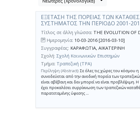
Νεώτερες (Χρονολογικά)
Βρέθηκε
μετα
1
τα
ΕΞΕΤΑΣΗ ΤΗΣ ΠΟΡΕΙΑΣ ΤΩΝ ΚΑΤΑΘΕΣ
αποτέλεσμα
αποτελέσματα
ΣΥΣΤΗΜΑΤΟΣ ΤΗΝ ΠΕΡΙΟΔΟ 2001-201
αναζήτησης:
,
σύνολο
Τίτλος σε άλλη γλώσσα:
THE EVOLUTION OF DE
σελίδων
Ημερομηνία:
10-03-2016 [2016-03-10]
1.
Συγγραφέας:
ΚΑΡΑΦΩΤΙΑ, ΑΙΚΑΤΕΡΙΝΗ
Σχολή:
Σχολή Κοινωνικών Επιστημών
Εφαρμοζόμενα
κριτήρια
Τμήμα:
Τραπεζική (ΤΡΑ)
αναζήτησης:
2001-
Περίληψη (Abstract):
Σε όλες τις χώρες του κόσμου 
2015
συνοδεύεται από την ανοδική πορεία των τραπεζικώ
Ακύρωση
είναι αβέβαιη και δεν μπορεί να είναι προβλέψιμη. 
των
κριτηρίων
έχει προκαλέσει συρρίκνωση των τραπεζικών καταθέ
αναζήτησης
παρατεταμένης ύφεσης ...
Περιορισμός
αποτελεσμάτων
με
τη
χρήση
επιπλέον