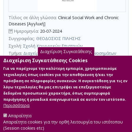
τη
χρήση
Τίτλος σε άλλη γλώσσα:
Clinical Social Work and Chronic
επιπλέον
Diseases [Αγγλική]
κριτηρίων
Ημερομηνία:
20-07-2024
αναζήτησης
Συγγραφέας:
ΘΕΟΔΟΣΙΟΣ ΠΙΛΗΣΗΣ
Σχολή:
Σχολή Κοινωνικών Επιστημών
Διαχείριση Συγκατάθεσης
Τμήμα:
Διαχείριση Γήρανσης και Χρόνιων Νοσημάτων
(ΓΧΝ)
Διαχείριση Συγκατάθεσης Cookies
Περίληψη (Abstract):
Σε παγκόσμιο επίπεδο, πολλοί άνθρωποι
Για να παρέχουμε την καλύτερη εμπειρία, χρησιμοποιούμε
καθώς και τα αγαπημένα τους πρόσωπα, έρχονται αντιμέτωποι
τεχνολογίες όπως cookies για την αποθήκευση ή/και την
με διάφορα χρόνια νοσήματα. Τα προβλήματα που καλούνται να
πρόσβαση σε πληροφορίες συσκευών. Η συγκατάθεση για τις εν
διαχειριστούν αφορούν την υγεία τους, τη λειτουργικότητά τους,
λόγω τεχνολογίες θα μας επιτρέψει να επεξεργαστούμε
τις σχέσεις τους και γενικότερα την ποιότητα της ζωής τους. Στα
πλαίσια της βιοψυχοκοινωνικής και ολιστικής αντιμετώπισης
δεδομένα προσωπικού χαρακτήρα, όπως συμπεριφορά
των νοσημάτων, αλλά και της ταυτόχρονης υποστήριξης των
περιήγησης ή μοναδικά αναγνωριστικά σε αυτόν τον ιστότοπο.
ανθρ...
Περισσότερα
Απαραίτητα
Απαραίτητα cookies για την ορθή λειτουργία του ιστότοπου
(Session cookies etc)