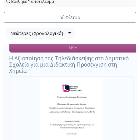
Βρέθηκε
1
αποτέλεσμα
Φίλτρα
Λίστα
Νεώτερες (Χρονολογικά)
Βρέθηκε
μετα
1
τα
MSc
αποτέλεσμα
αποτελέσματα
αναζήτησης:
,
Η Αξιοποίηση της Τηλεδιάσκεψης στο Δημοτικό
Σχολείο για μια Διδακτική Προσέγγιση στη
σύνολο
Χημεία
σελίδων
1.
Εφαρμοζόμενα
κριτήρια
αναζήτησης:
σχεδιασμός
εξ
αποστάσεως
εκπαιδευτικού
υλικού
Ακύρωση
των
κριτηρίων
αναζήτησης