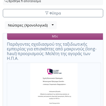
Βρέθηκε
1
αποτέλεσμα
Φίλτρα
Λίστα
Νεώτερες (Χρονολογικά)
Βρέθηκε
μετα
1
τα
MSc
αποτέλεσμα
αποτελέσματα
αναζήτησης:
,
Παράγοντες σχεδιασμού της ταξιδιωτικής
εμπειρίας για επισκέπτες από μακρινούς (long-
σύνολο
haul) προορισμούς: Μελέτη της αγοράς των
σελίδων
Η.Π.Α.
1.
Εφαρμοζόμενα
κριτήρια
αναζήτησης:
σχεδιασμός,
διαστάσεις
επιλογής
προορισμού,
εμπειρία
ταξιδιού
Ακύρωση
των
κριτηρίων