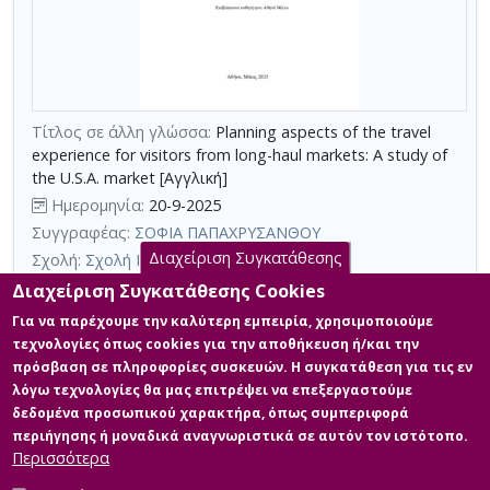
αναζήτησης
Περιορισμός
αποτελεσμάτων
με
τη
χρήση
Τίτλος σε άλλη γλώσσα:
Planning aspects of the travel
experience for visitors from long-haul markets: A study of
επιπλέον
the U.S.A. market [Αγγλική]
κριτηρίων
Ημερομηνία:
20-9-2025
αναζήτησης
Συγγραφέας:
ΣΟΦΙΑ ΠΑΠΑΧΡΥΣΑΝΘΟΥ
Διαχείριση Συγκατάθεσης
Σχολή:
Σχολή Κοινωνικών Επιστημών
Τμήμα:
Διοίκηση Τουριστικών Επιχειρήσεων (ΔΤΕ)
Διαχείριση Συγκατάθεσης Cookies
Περίληψη (Abstract):
Η παρούσα μελέτη εστιάζει στους
Για να παρέχουμε την καλύτερη εμπειρία, χρησιμοποιούμε
παράγοντες που διαμορφώνουν την ταξιδιωτική εμπειρία των
τεχνολογίες όπως cookies για την αποθήκευση ή/και την
επισκεπτών από μακρινούς προορισμούς, με έμφαση στην
πρόσβαση σε πληροφορίες συσκευών. Η συγκατάθεση για τις εν
αγορά των Ηνωμένων Πολιτειών Αμερικής. Ακολουθώντας
λόγω τεχνολογίες θα μας επιτρέψει να επεξεργαστούμε
ποιοτική προσέγγιση, η εργασία εξετάζει την κινητροποίηση
μέσα από αντιλήψεις και προσδοκίες πριν το ταξίδι, κατά τον
δεδομένα προσωπικού χαρακτήρα, όπως συμπεριφορά
σχεδιασμό και την διαδικασία λήψης αποφάσεων για τους
περιήγησης ή μοναδικά αναγνωριστικά σε αυτόν τον ιστότοπο.
προορισμούς, την εμπειρία και τη σ...
Περισσότερα