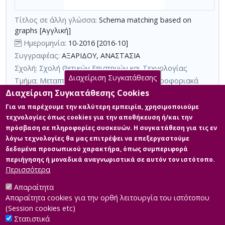
τη
Τίτλος σε άλλη γλώσσα:
Schema matching based on
χρήση
graphs [Αγγλική]
επιπλέον
Ημερομηνία:
10-2016 [2016-10]
κριτηρίων
Συγγραφέας:
ΑΞΑΡΙΔΟΥ, ΑΝΑΣΤΑΣΙΑ
αναζήτησης
Σχολή:
Σχολή Θετικών Επιστημών και Τεχνολογίας
Διαχείριση Συγκατάθεσης
Τμήμα:
Μεταπτυχιακή Εξειδίκευση στα Πληροφοριακά
Συστήματα (ΠΛΣ)
Διαχείριση Συγκατάθεσης Cookies
Περίληψη (Abstract):
Η εργασία μελετά το πρόβλημα
Για να παρέχουμε την καλύτερη εμπειρία, χρησιμοποιούμε
ταιριάσματος σχήματος με τη βοήθεια γράφων προτείνοντας μια
τεχνολογίες όπως cookies για την αποθήκευση ή/και την
μεθοδολογία ταιριάσματος. Επικεντρώνεται στο γενικό αυτόματο
πρόσβαση σε πληροφορίες συσκευών. Η συγκατάθεση για τις εν
ταίριασμα μόνο-σχήματος, χωρίς στιγμιότυπα, που αποτελεί
λόγω τεχνολογίες θα μας επιτρέψει να επεξεργαστούμε
μέχρι σήμερα ένα αλγοριθμικά άλυτο πρόβλημα.
Χρησιμοποιώντας το RDFS παράδειγμα για την αναπαράσταση
δεδομένα προσωπικού χαρακτήρα, όπως συμπεριφορά
των σχημάτων, αναπτύσσουμε μια μεθοδολογία προσεγγιστικού
περιήγησης ή μοναδικά αναγνωριστικά σε αυτόν τον ιστότοπο.
ταιριάσματος στοιχείων και δομής σ...
Περισσότερα
Απαραίτητα
Απαραίτητα cookies για την ορθή λειτουργία του ιστότοπου
(Session cookies etc)
Στατιστικά