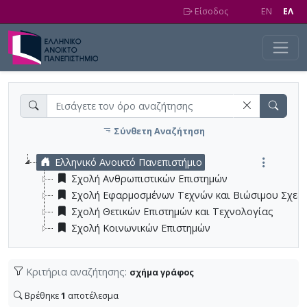
Skip to main content
Είσοδος
EN
EΛ
Σύνθετη Αναζήτηση
Ελληνικό Ανοικτό Πανεπιστήμιο
Σχολή Ανθρωπιστικών Επιστημών
Σχολή Εφαρμοσμένων Τεχνών και Βιώσιμου Σχεδ
Σχολή Θετικών Επιστημών και Τεχνολογίας
Σχολή Κοινωνικών Επιστημών
Κριτήρια αναζήτησης:
σχήμα γράφος
Βρέθηκε
1
αποτέλεσμα