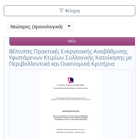
Φίλτρα
Λίστα
Νεώτερες (Χρονολογικά)
Βρέθηκε
μετα
1
τα
MSc
αποτέλεσμα
αποτελέσματα
αναζήτησης:
,
Βέλτιστες Πρακτικές Ενεργειακής Αναβάθμισης
Υφιστάμενων Κτιρίων Συλλογικής Κατοίκησης με
σύνολο
Περιβαλλοντικά και Οικονομικά Κριτήρια
σελίδων
1.
Εφαρμοζόμενα
κριτήρια
αναζήτησης:
σχέση
κόστους
οφέλους
Ακύρωση
των
κριτηρίων
αναζήτησης
Περιορισμός
αποτελεσμάτων