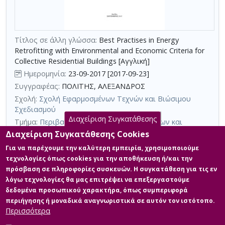
με
τη
χρήση
Τίτλος σε άλλη γλώσσα:
Best Practises in Energy
επιπλέον
Retrofitting with Environmental and Economic Criteria for
κριτηρίων
Collective Residential Buildings [Αγγλική]
αναζήτησης
Ημερομηνία:
23-09-2017 [2017-09-23]
Συγγραφέας:
ΠΟΛΙΤΗΣ, ΑΛΕΞΑΝΔΡΟΣ
Σχολή:
Σχολή Εφαρμοσμένων Τεχνών και Βιώσιμου
Σχεδιασμού
Διαχείριση Συγκατάθεσης
Τμήμα:
Περιβαλλοντικός Σχεδιασμός Πόλεων και
Κτιρίων (ΠΣΠ)
Διαχείριση Συγκατάθεσης Cookies
Περίληψη (Abstract):
Με στόχο την αντικατάσταση του
Για να παρέχουμε την καλύτερη εμπειρία, χρησιμοποιούμε
υφιστάμενου κτιριακού αποθέματος, στην πλειοψηφία του
τεχνολογίες όπως cookies για την αποθήκευση ή/και την
θερμικά αθωράκιστο, με κτίρια προδιαγραφών χαμηλής
πρόσβαση σε πληροφορίες συσκευών. Η συγκατάθεση για τις εν
κατανάλωσης και εκπομπών, προβλέπονται μέθοδοι οι οποίες
λόγω τεχνολογίες θα μας επιτρέψει να επεξεργαστούμε
προκρίνουν δέσμες μέτρων ενεργειακής αναβάθμισης που
πληρούν ταυτόχρονα κριτήρια οικονομικής αποδοτικότητας
δεδομένα προσωπικού χαρακτήρα, όπως συμπεριφορά
ώστε το όφελος της εξοικονομούμενη ενέργειας από την
περιήγησης ή μοναδικά αναγνωριστικά σε αυτόν τον ιστότοπο.
εφαρμογή τους να αντισταθμίζει και να υπερκαλύ...
Περισσότερα