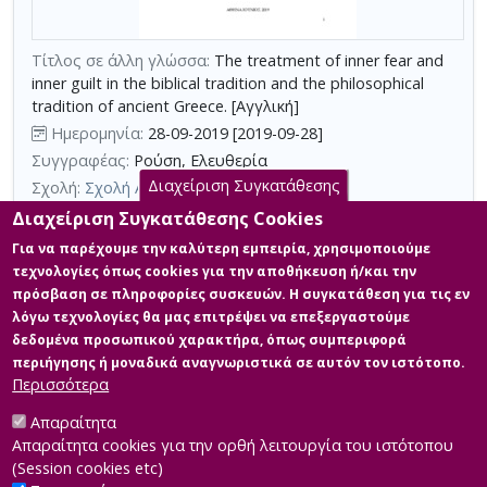
με
τη
Τίτλος σε άλλη γλώσσα:
The treatment of inner fear and
χρήση
inner guilt in the biblical tradition and the philosophical
επιπλέον
tradition of ancient Greece. [Αγγλική]
κριτηρίων
Ημερομηνία:
28-09-2019 [2019-09-28]
αναζήτησης
Συγγραφέας:
Ρούση, Ελευθερία
Διαχείριση Συγκατάθεσης
Σχολή:
Σχολή Ανθρωπιστικών Επιστημών
Τμήμα:
Σπουδές στην Ορθόδοξη Θεολογία (ΟΡΘ)
Διαχείριση Συγκατάθεσης Cookies
Περίληψη (Abstract):
Κάθε άνθρωπος, όπου και αν τοποθετείται
Για να παρέχουμε την καλύτερη εμπειρία, χρησιμοποιούμε
πολιτισμικά, δεν μπορεί παρά να διατηρεί στην μνήμη του, τον
τεχνολογίες όπως cookies για την αποθήκευση ή/και την
βιωμένο φόβο των παραμυθιών και των μύθων, των
πρόσβαση σε πληροφορίες συσκευών. Η συγκατάθεση για τις εν
παραδοσιακών, των θρησκευτικών και των οικογενειακών
λόγω τεχνολογίες θα μας επιτρέψει να επεξεργαστούμε
αφηγήσεων, τα οποία έδωσαν σχήμα και μορφή στον φόβο,
αποτελώντας τον κληροδοτημένο εσωτερικό καμβά επί του
δεδομένα προσωπικού χαρακτήρα, όπως συμπεριφορά
οποίου λαμβάνει χώρα η εσωτερική οντογένεση κάθε φόβου και
περιήγησης ή μοναδικά αναγνωριστικά σε αυτόν τον ιστότοπο.
ενοχής. Καθ’ όλη την διάρκεια τ...
Περισσότερα
Απαραίτητα
Απαραίτητα cookies για την ορθή λειτουργία του ιστότοπου
(Session cookies etc)