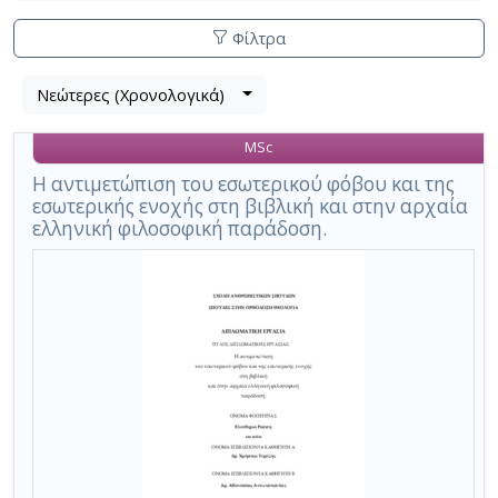
Φίλτρα
Λίστα
Νεώτερες (Χρονολογικά)
Βρέθηκε
μετα
1
τα
MSc
αποτέλεσμα
αποτελέσματα
αναζήτησης:
,
Η αντιμετώπιση του εσωτερικού φόβου και της
εσωτερικής ενοχής στη βιβλική και στην αρχαία
σύνολο
ελληνική φιλοσοφική παράδοση.
σελίδων
1.
Εφαρμοζόμενα
κριτήρια
αναζήτησης:
σχέση
και
relationship
Ακύρωση
των
κριτηρίων
αναζήτησης
Περιορισμός
αποτελεσμάτων