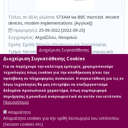
τη
χρήση
Τίτλος σε άλλη γλώσσα:
STEAM via BBC micro:bit. Ancient
επιπλέον
devices, modern implementations. [Αγγλική]
κριτηρίων
Ημερομηνία:
25-09-2022 [2022-09-25]
αναζήτησης
Συγγραφέας:
Αλχαζίδου, Θεοφανώ
Σχολή:
Σχολή Θετικών Επιστημών και Τεχνολογίας
Διαχείριση Συγκατάθεσης
Τμήμα:
Μεταπτυχιακή Εξειδίκευση στα Πληροφοριακά
Συστήματα (ΠΛΣ)
Διαχείριση Συγκατάθεσης Cookies
Περίληψη (Abstract):
Η παρούσα διπλωματική εργασία έχει ως
Για να παρέχουμε την καλύτερη εμπειρία, χρησιμοποιούμε
σκοπό να αναδείξει μέσω μιας βιβλιογραφικής ανασκόπησης, την
τεχνολογίες όπως cookies για την αποθήκευση ή/και την
ιστορία του όρου STEM, τα κίνητρα πίσω από την πλέον
πρόσβαση σε πληροφορίες συσκευών. Η συγκατάθεση για τις εν
διαδεδομένη εισαγωγή του στα εκπαιδευτικά συστήματα
λόγω τεχνολογίες θα μας επιτρέψει να επεξεργαστούμε
πολλών χωρών ανά τον κόσμο, καθώς και τον τρόπο που οι
ειδικοί της εκπαίδευσης προσεγγίζουν μια STEM διδασκαλία.
δεδομένα προσωπικού χαρακτήρα, όπως συμπεριφορά
Παρουσιάζονται οι διάφορες παραλλαγές του όρου STEM και
περιήγησης ή μοναδικά αναγνωριστικά σε αυτόν τον ιστότοπο.
παρατίθεται ο τρόπος που...
Περισσότερα
Απαραίτητα
Απαραίτητα cookies για την ορθή λειτουργία του ιστότοπου
(Session cookies etc)