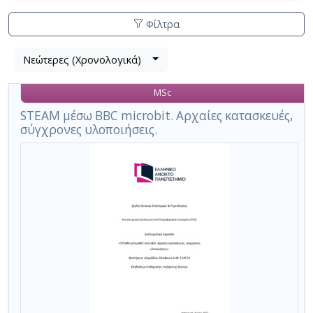
Φίλτρα
Λίστα
Νεώτερες (Χρονολογικά)
Βρέθηκε
μετα
1
τα
MSc
αποτέλεσμα
αποτελέσματα
αναζήτησης:
,
STEAM μέσω BBC microbit. Αρχαίες κατασκευές,
σύγχρονες υλοποιήσεις.
σύνολο
σελίδων
1.
Εφαρμοζόμενα
κριτήρια
αναζήτησης:
σχέδια
δράσης
Ακύρωση
των
κριτηρίων
αναζήτησης
Περιορισμός
αποτελεσμάτων
με