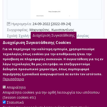
τη
χρήση
επιπλέον
κριτηρίων
Ημερομηνία:
24-09-2022 [2022-09-24]
αναζήτησης
Συγγραφέας:
Μαργαρίτης, Κωνσταντίνος
Διαχείριση Συγκατάθεσης
Σχολή:
Σχολή Θετικών Επιστημών και Τεχνολογίας
Τμήμα:
Μεταπτυχιακές Σπουδές στα Μαθηματικά (ΜΣΜ)
Διαχείριση Συγκατάθεσης Cookies
Περίληψη (Abstract):
Αν και το πραγματικό σχήμα του εγκεφάλου
Για να παρέχουμε την καλύτερη εμπειρία, χρησιμοποιούμε
προσεγγίζεται καλύτερα από ένα τριαξονικό ελλειψοειδές με
τεχνολογίες όπως cookies για την αποθήκευση ή/και την
μέσους ημιάξονες α_1=9, α_2=6.5, α_3=6, στις ιατρικές εφαρμογές
πρόσβαση σε πληροφορίες συσκευών. Η συγκατάθεση για τις εν
της ηλεκτροεγκεφαλογραφίας ο ανθρώπινος εγκέφαλος
λόγω τεχνολογίες θα μας επιτρέψει να επεξεργαστούμε
μοντελοποιείται ως σφαίρα. Αυτό έχει ως αποτέλεσμα τη
δημιουργία σφάλματος στον προσδιορισμό της πηγής, αφού
δεδομένα προσωπικού χαρακτήρα, όπως συμπεριφορά
δεδομένα που προέρχονται από ένα ελλειψοειδές εγκέφαλο
περιήγησης ή μοναδικά αναγνωριστικά σε αυτόν τον ιστότοπο.
επεξεργάζονται από αλγο...
Περισσότερα
Απαραίτητα
Απαραίτητα cookies για την ορθή λειτουργία του ιστότοπου
(Session cookies etc)
Στατιστικά