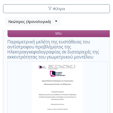
Φίλτρα
Λίστα
Νεώτερες (Χρονολογικά)
Βρέθηκε
μετα
1
τα
MSc
αποτέλεσμα
αποτελέσματα
αναζήτησης:
,
Παραμετρική μελέτη της ευστάθειας του
αντίστροφου προβλήματος της
σύνολο
Ηλεκτροεγκεφαλογραφίας σε διαταραχές της
σελίδων
εκκεντρότητας του γεωμετρικού μοντέλου
1.
Εφαρμοζόμενα
κριτήρια
αναζήτησης:
σφαιρικό
πρότυπο
Ακύρωση
των
κριτηρίων
αναζήτησης
Περιορισμός
αποτελεσμάτων
με