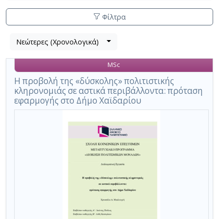
Φίλτρα
Λίστα
Νεώτερες (Χρονολογικά)
Βρέθηκε
μετα
1
τα
MSc
αποτέλεσμα
αποτελέσματα
αναζήτησης:
,
Η προβολή της «δύσκολης» πολιτιστικής
κληρονομιάς σε αστικά περιβάλλοντα: πρόταση
σύνολο
εφαρμογής στο Δήμο Χαϊδαρίου
σελίδων
1.
Εφαρμοζόμενα
κριτήρια
αναζήτησης:
"δύσκολη"
πολιτιστική
κληρονομιά
Ακύρωση
των
κριτηρίων
αναζήτησης
Περιορισμός
αποτελεσμάτων