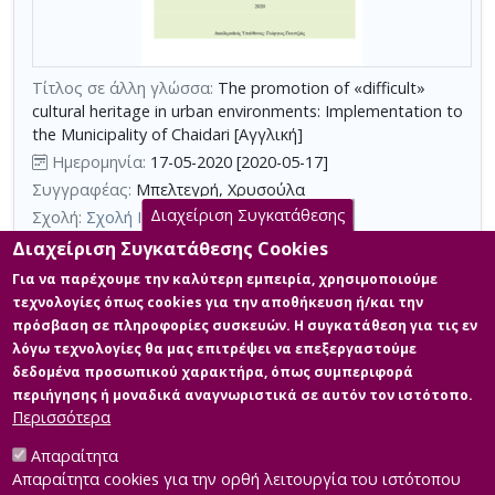
με
τη
χρήση
Τίτλος σε άλλη γλώσσα:
The promotion of «difficult»
επιπλέον
cultural heritage in urban environments: Implementation to
κριτηρίων
the Municipality of Chaidari [Αγγλική]
αναζήτησης
Ημερομηνία:
17-05-2020 [2020-05-17]
Συγγραφέας:
Μπελτεγρή, Χρυσούλα
Διαχείριση Συγκατάθεσης
Σχολή:
Σχολή Κοινωνικών Επιστημών
Τμήμα:
Διοίκηση Πολιτισμικών Μονάδων (ΔΠΜ)
Διαχείριση Συγκατάθεσης Cookies
Περίληψη (Abstract):
Η εργασία πραγματεύεται το ζήτημα της
Για να παρέχουμε την καλύτερη εμπειρία, χρησιμοποιούμε
«δύσκολης» πολιτιστικής κληρονομιάς εστιάζοντας στους
τεχνολογίες όπως cookies για την αποθήκευση ή/και την
τρόπους προβολής και αξιοποίησής της σε αστικά
πρόσβαση σε πληροφορίες συσκευών. Η συγκατάθεση για τις εν
περιβάλλοντα. Αφετηρία για την προσέγγιση του θέματος
λόγω τεχνολογίες θα μας επιτρέψει να επεξεργαστούμε
αποτελεί η ανάλυση της πολιτιστικής κληρονομιάς και των
τρόπων προβολής της σε αστικά περιβάλλοντα μέσω
δεδομένα προσωπικού χαρακτήρα, όπως συμπεριφορά
εναλλακτικών μορφών τουρισμού. Ακολούθως αναλύεται η
περιήγησης ή μοναδικά αναγνωριστικά σε αυτόν τον ιστότοπο.
έννοια της «δύσκολης» πολιτιστικής κληρονομιάς, οι...
Περισσότερα
Απαραίτητα
Απαραίτητα cookies για την ορθή λειτουργία του ιστότοπου