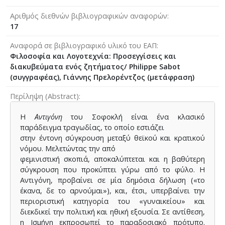
Αριθμός διεθνών βιβλιογραφικών αναφορών
17
Αναφορά σε βιβλιογραφικό υλικό του ΕΑΠ
Φιλοσοφία και Λογοτεχνία: Προσεγγίσεις και
διακυβεύματα ενός ζητήματος/ Philippe Sabot
(συγγραφέας), Γιάννης Πρελορέντζος (μετάφραση)
Περίληψη (Abstract)
Η
Αντιγόνη
του Σοφοκλή είναι ένα κλασικό
παράδειγμα τραγωδίας, το οποίο εστιάζει
στην έντονη σύγκρουση μεταξύ θεϊκού και κρατικού
νόμου. Μελετώντας την από
φεμινιστική σκοπιά, αποκαλύπτεται και η βαθύτερη
σύγκρουση που προκύπτει γύρω από το φύλο. Η
Αντιγόνη, προβαίνει σε μία δημόσια δήλωση («το
έκανα, δε το αρνούμαι»), και, έτσι, υπερβαίνει την
περιοριστική κατηγορία του «γυναικείου» και
διεκδικεί την πολιτική και ηθική εξουσία. Σε αντίθεση,
η Ισμήνη εκπροσωπεί το παραδοσιακό πρότυπο.