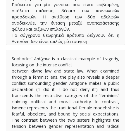
Πρόκειται για μία γυναίκα που είναι φοβισμένη,
απόλυτα υπάκουη, δέσμια των κοινωνικών
προσδοκιών. Η αντίθεση των δύο αδελφών
αναδεικνύει την ένταση μεταξύ αναπαράστασης
φύλου και ριζικών επιλογών.
Τα σύγχρονα θεωρητικά πρότυπα δείχνουν ότι η
Αντιγόνη δεν είναι απλώς μία τραγική
ηρωίδα, αλλά ένα πολιτικό σύμβολο. Η πράξη της
αποκτά πολιτικές συνέπειες, γιατί το να διεκδικείς
Sophocles’
Antigone
is a classical example of tragedy,
ατομικό καθήκον απέναντι στην εξουσία μπορεί να
focusing on the intense conflict
γίνει και ριζοσπαστικό.
between divine law and state law. When examined
Παρά το γεγονός ότι η τελική τιμωρία είναι η
through a feminist lens, the play also reveals a deeper
«κοινωνική και κρατική τιμωρία», η
conflict surrounding gender. Antigone makes a public
Αντιγόνη εκπέμπει μια μορφή πολιτικής αντίστασης
declaration (“I did it; I do not deny it”) and thus
που παραμένει αντισυμβατική, αλλά
transcends the restrictive category of the “feminine,”
βαθιά επίκαιρη.
claiming political and moral authority. In contrast,
Συγκεκριμένα, στην εισαγωγή της εργασίας θα
Ismene represents the traditional female model: she is
παρουσιαστεί το θέμα, δηλαδή η Αντιγόνη ως
fearful, obedient, and bound by social expectations.
χαρακτήρας με φεμινιστική και ανατρεπτική
The contrast between the two sisters highlights the
διάσταση, μέσα από το πρίσμα
tension between gender representation and radical
αντιπαράθεσης του κρατικού και του θεϊκού -