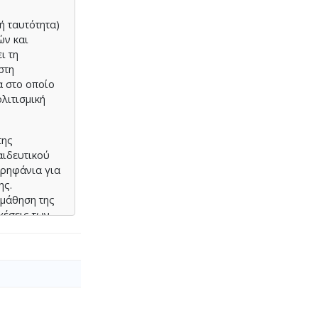
κή ταυτότητα)
ών και
ι τη
στη
α στο οποίο
λιτισμική
της
αιδευτικού
ερηφάνια για
ης.
κμάθηση της
χέσεις των
 στη
πολιτισμική