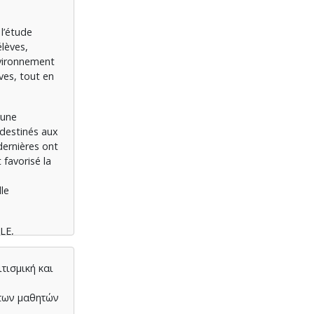
 l’étude
élèves,
nvironnement
èves, tout en
 une
 destinés aux
dernières ont
t favorisé la
lle
FLE,
τισμική και
των μαθητών