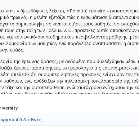
 amis » (ψευδόφιλες λέξεις), « l’identité culinaire » (γαστρονομι
τισμικό πρωινό), η μελέτη εξετάζει πώς η ενσωμάτωση διαπολιτισμικ
ει τη συμπερίληψη, να κινητοποιήσει τους μαθητές, να ενισχύσε
σή τους στην τάξη των Γαλλικών. Oι πρακτικές αυτές αποσκοπούν 
του και κοινωνικό-συναισθηματικού περιβάλλοντος μάθησης, μέσ
ποικιλομορφία των μαθητών, ενώ παράλληλα αναπτύσσεται η διαπο
στην ομάδα.
ολογία της έρευνας δράσης, με δεδομένα που συλλέχθηκαν μέσω 
άζει άμεσες παρατηρήσεις, το ημερολόγιο της ερευνήτριας-εκπ
λέτη απέδειξε ότι οι συμπεριληπτικές πρακτικές ενίσχυσαν την π
ν μαθητών, ενώ ανέδειξαν την πολιτισμική ποικιλομορφία της τάξ
ν τάξη και την αυτοπεποίθηση, ενώ ταυτόχρονα ενίσχυσαν την ε
βάλλον που δημιουργήθηκε βελτίωσε επίσης τις διαπροσωπικές σ
ική εμπειρία, με τη βοήθεια και των οικογενειών των μαθητών.
iversity
ικό ρόλο της διαπολιτισμικής και συμπεριληπτικής παιδαγωγικής
α σε εκπαιδευτικά περιβάλλοντα που χαρακτηρίζονται από έντονη 
ργού 4.0 Διεθνές