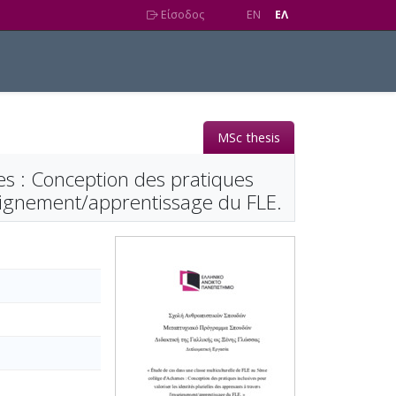
Είσοδος
EN
EΛ
MSc thesis
es : Conception des pratiques
nseignement/apprentissage du FLE.