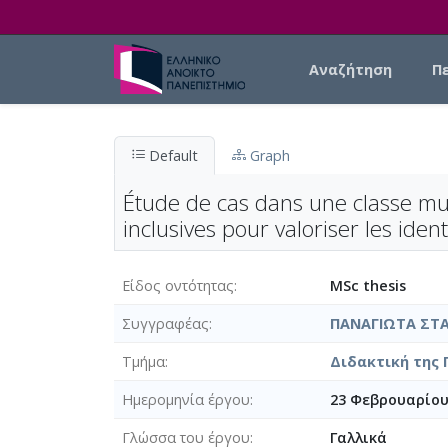
Skip to main content
Main navigation
Αναζήτηση
Π
Default
Graph
Étude de cas dans une classe mul
inclusives pour valoriser les ide
Είδος οντότητας
MSc thesis
Συγγραφέας
ΠΑΝΑΓΙΩΤΑ ΣΤ
Τμήμα
Διδακτική της 
Ημερομηνία έργου
23 Φεβρουαρίου
Γλώσσα του έργου
Γαλλικά