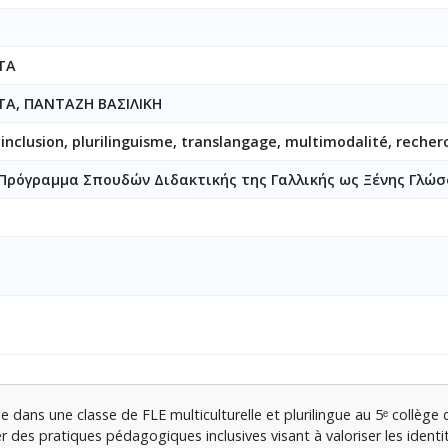
ΤΑ
ΤΑ, ΠΑΝΤΑΖΗ ΒΑΣΙΛΙΚΗ
, inclusion, plurilinguisme, translangage, multimodalité, reche
ρόγραμμα Σπουδών Διδακτικής της Γαλλικής ως Ξένης Γλώ
dans une classe de FLE multiculturelle et plurilingue au 5ᵉ collège 
er des pratiques pédagogiques inclusives visant à valoriser les identit