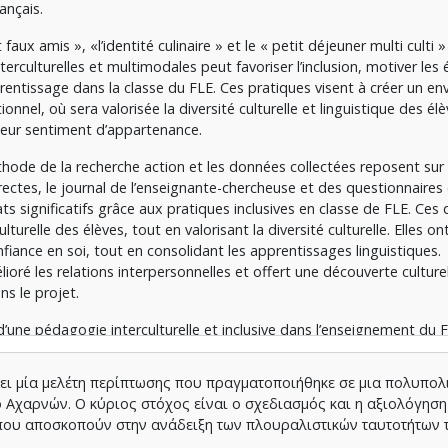
ançais.
faux amis », «l’identité culinaire » et le « petit déjeuner multi culti »
rculturelles et multimodales peut favoriser l’inclusion, motiver les 
pprentissage dans la classe du FLE. Ces pratiques visent à créer un e
onnel, où sera valorisée la diversité culturelle et linguistique des él
 leur sentiment d’appartenance.
hode de la recherche action et les données collectées reposent sur
ectes, le journal de l’enseignante-chercheuse et des questionnaires
ts significatifs grâce aux pratiques inclusives en classe de FLE. Ces 
culturelle des élèves, tout en valorisant la diversité culturelle. Elles on
fiance en soi, tout en consolidant les apprentissages linguistiques.
oré les relations interpersonnelles et offert une découverte culture
ns le projet.
d’une pédagogie interculturelle et inclusive dans l’enseignement du 
aractérisés par une forte diversité culturelle.
ι μία μελέτη περίπτωσης που πραγματοποιήθηκε σε μια πολυπολι
Αχαρνών. Ο κύριος στόχος είναι ο σχεδιασμός και η αξιολόγηση
που αποσκοπούν στην ανάδειξη των πλουραλιστικών ταυτοτήτων 