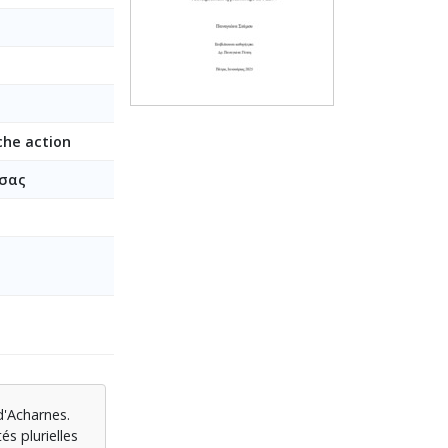
rche action
σσας
d'Acharnes.
és plurielles