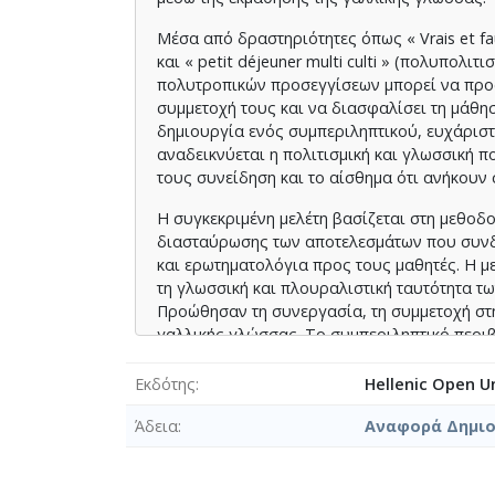
Μέσα από δραστηριότητες όπως « Vrais et faux
και « petit déjeuner multi culti » (πολυπολι
πολυτροπικών προσεγγίσεων μπορεί να προάγ
συμμετοχή τους και να διασφαλίσει τη μάθη
δημιουργία ενός συμπεριληπτικού, ευχάρισ
αναδεικνύεται η πολιτισμική και γλωσσική 
τους συνείδηση και το αίσθημα ότι ανήκουν 
Η συγκεκριμένη μελέτη βασίζεται στη μεθοδ
διασταύρωσης των αποτελεσμάτων που συνδυ
και ερωτηματολόγια προς τους μαθητές. Η με
τη γλωσσική και πλουραλιστική ταυτότητα τω
Προώθησαν τη συνεργασία, τη συμμετοχή στη
γαλλικής γλώσσας. Το συμπεριληπτικό περι
μαθητών και προσέφερε μια πλούσια πολιτισμ
Εκδότης
Hellenic Open Un
Αυτές οι πρακτικές αναδεικνύουν τον σημαντ
διδασκαλία της γαλλικής γλώσσας, ιδιαίτερ
Άδεια
Αναφορά Δημιου
ποικιλομορφία.