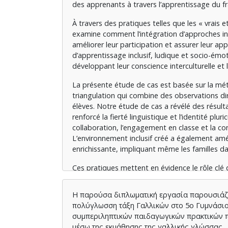
des apprenants à travers l’apprentissage du fr
À travers des pratiques telles que les « vrais et 
examine comment l’intégration d’approches inte
améliorer leur participation et assurer leur a
d’apprentissage inclusif, ludique et socio-émoti
développant leur conscience interculturelle et
La présente étude de cas est basée sur la mét
triangulation qui combine des observations dir
élèves. Notre étude de cas a révélé des résulta
renforcé la fierté linguistique et l’identité pluri
collaboration, l’engagement en classe et la con
L’environnement inclusif créé a également améli
enrichissante, impliquant même les familles da
Ces pratiques mettent en évidence le rôle clé 
particulièrement dans des contextes scolaires c
Η παρούσα διπλωματική εργασία παρουσιάζε
πολύγλωσση τάξη Γαλλικών στο 5ο Γυμνάσιο 
συμπεριληπτικών παιδαγωγικών πρακτικών 
μέσω της εκμάθησης της γαλλικής γλώσσας.