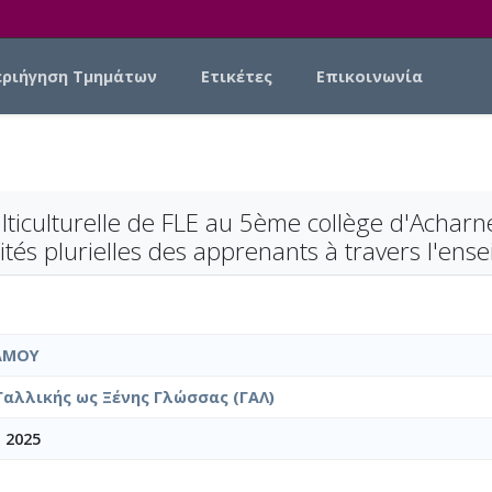
εριήγηση Τμημάτων
Ετικέτες
Επικοινωνία
ticulturelle de FLE au 5ème collège d'Acharn
ntités plurielles des apprenants à travers l'e
ΑΜΟΥ
Γαλλικής ως Ξένης Γλώσσας (ΓΑΛ)
 2025