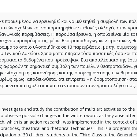
ε προκειμένου να ερευνηθεί και να μελετηθεί η συμβολή των πο
υτικών σχολίων και να παρατηρηθούν πιθανές αλλαγές στον γρα
αγωγικές παρεμβάσεις. Η παρούσα έρευνα, η οποία είναι μία έρ
ύτεχνου προγράμματος, μέσω θεατροπαιδαγωγικών πρακτικών, θε
γραμμα το οποίο υλοποιήθηκε σε 13 παρεμβάσεις, με την συμμετοχ
ου Γενικού Λυκείου. Χρησιμοποιήθηκαν τόσο ποσοτικές όσο και πο
γράμματα τα δεδομένα που προέκυψαν. Στα αποτελέσματα της έρε
ες αφορούν τη σημαντική συμβολή των ποικίλων θεατροπαιδαγωγ
την ενίσχυση της κατανόησης και της απομνημόνευσης των θεματι
Κυρίως όμως, αποδεικνύεται ότι επιτρέπει – η δραματοποίηση- στα
ερμηνευτικά σχόλια και να τα εντάσσουν στον γραπτό λόγο τους.
investigate and study the contribution of multi art activities to the
 observe possible changes in the written word, as they arise after 
ch, which is an action research, was implemented in the context of a
ractices, theatrical and rhetorical techniques. This is a program t
cipation of 30 children, students of the Third Class of the General H