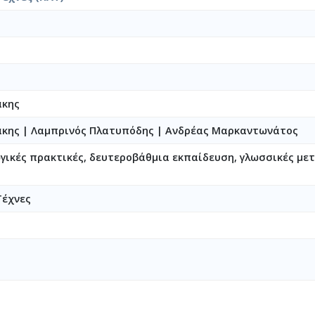
άκης
άκης
|
Λαμπρινός Πλατυπόδης
|
Ανδρέας Μαρκαντωνάτος
ικές πρακτικές, δευτεροβάθμια εκπαίδευση, γλωσσικές μετ
η
Τέχνες