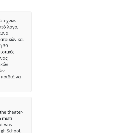
λύτεχνων
πτό λόγο,
ευνα
ατρικών και
ή 30
ιοτικές
υνας
ικών
κών
 παιδιά να
the theater-
 multi-
hat was
igh School.