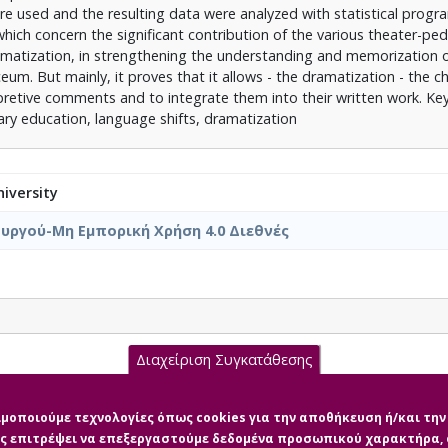
e used and the resulting data were analyzed with statistical progra
 which concern the significant contribution of the various theater-pe
ramatization, in strengthening the understanding and memorization 
eum. But mainly, it proves that it allows - the dramatization - the ch
pretive comments and to integrate them into their written work. Ke
ry education, language shifts, dramatization
iversity
υργού-Μη Εμπορική Χρήση 4.0 Διεθνές
Διαχείριση Συγκατάθεσης
Υ_ΧΑΡΙΣ-ΑΦΡΟΔΙΤΗ.pdf (pdf)
σιμοποιούμε τεχνολογίες όπως cookies για την αποθήκευση ή/και τ
μας επιτρέψει να επεξεργαστούμε δεδομένα προσωπικού χαρακτήρα