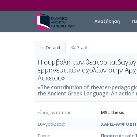
Skip to main content
Main navigation
Αναζήτηση
Π
Default
Graph
Η συμβολή των θεατροπαιδαγωγι
ερμηνευτικών σχολίων στην Αρχα
Λυκείου»
«The contribution of theater-pedagogic
the Ancient Greek Language. An action r
Είδος οντότητας
MSc thesis
Συγγραφέας
ΧΑΡΙΣ-ΑΦΡΟΔΙ
Τμήμα
Παραστατικές Τ