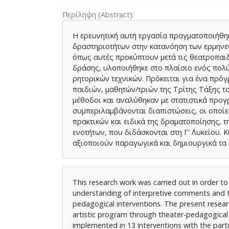
Περίληψη (Abstract)
Η ερευνητική αυτή εργασία πραγματοποιήθηκ
δραστηριοτήτων στην κατανόηση των ερμηνε
όπως αυτές προκύπτουν μετά τις θεατροπαιδ
δράσης, υλοποιήθηκε στο πλαίσιο ενός πολ
ρητορικών τεχνικών. Πρόκειται για ένα πρό
παιδιών, μαθητών/τριών της Τρίτης Τάξης τ
μέθοδοι και αναλύθηκαν με στατιστικά προ
συμπεριλαμβάνονται διαπιστώσεις, οι οποί
πρακτικών και ειδικά της δραματοποίησης, 
ενοτήτων, που διδάσκονται στη Γ' ΄Λυκείου. 
αξιοποιούν παραγωγικά και δημιουργικά τα 
This research work was carried out in order to 
understanding of interpretive comments and to
pedagogical interventions. The present resear
artistic program through theater-pedagogical p
implemented in 13 interventions with the parti