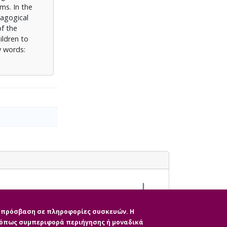
ms. In the
dagogical
of the
ildren to
y words:
ην πρόσβαση σε πληροφορίες συσκευών. Η
, όπως συμπεριφορά περιήγησης ή μοναδικά