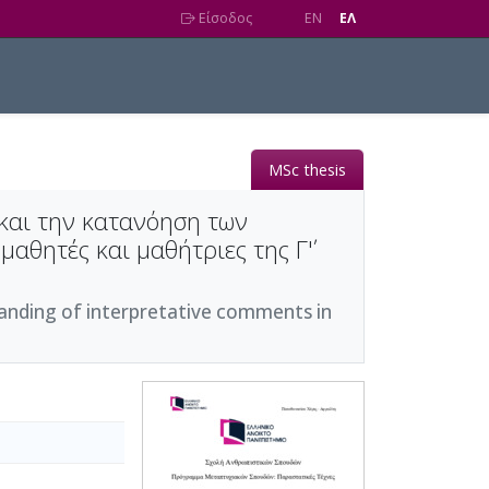
Είσοδος
EN
EΛ
MSc thesis
και την κατανόηση των
αθητές και μαθήτριες της Γ΄'
anding of interpretative comments in