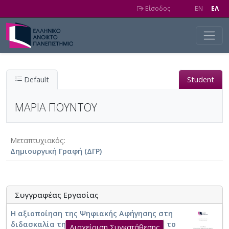
Skip to main content
Είσοδος
EN
EΛ
Default
Student
ΜΑΡΙΑ ΠΟΥΝΤΟΥ
Μεταπτυχιακός
Δημιουργική Γραφή (ΔΓΡ)
Συγγραφέας Εργασίας
Η αξιοποίηση της Ψηφιακής Αφήγησης στη
διδασκαλία της Λογοτεχνίας στο Λύκειο: το
Διαχείριση Συγκατάθεσης