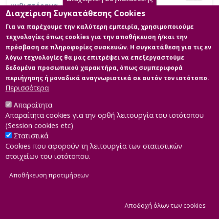
μυθιστόρημα «Στου Χατζηφράγκου» του
Διαχείριση Συγκατάθεσης Cookies
Κοσμά Πολίτη
Για να παρέχουμε την καλύτερη εμπειρία, χρησιμοποιούμε
τεχνολογίες όπως cookies για την αποθήκευση ή/και την
πρόσβαση σε πληροφορίες συσκευών. Η συγκατάθεση για τις εν
λόγω τεχνολογίες θα μας επιτρέψει να επεξεργαστούμε
δεδομένα προσωπικού χαρακτήρα, όπως συμπεριφορά
περιήγησης ή μοναδικά αναγνωριστικά σε αυτόν τον ιστότοπο.
Περισσότερα
Απαραίτητα
Απαραίτητα cookies για την ορθή λειτουργία του ιστότοπου
(Session cookies etc)
Στατιστικά
Cookies που αφορούν τη λειτουργία των στατιστικών
στοιχείων του ιστότοπου.
Αποθήκευση προτιμήσεων
|
Developed by
INTEROPTICS
Powered by
ReasonableGraph.org
|
Δήλωση Προσβασιμότητας
CMS Login
Α
Αποδοχή όλων των cookies