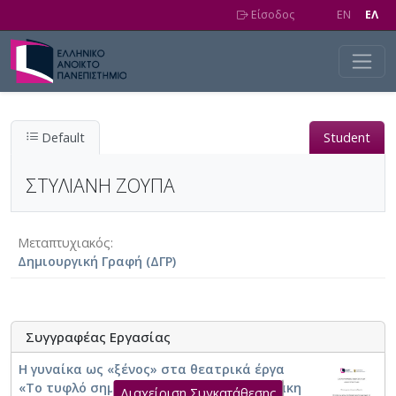
Skip to main content
Είσοδος
EN
EΛ
Default
Student
ΣΤΥΛΙΑΝΗ ΖΟΥΠΑ
Μεταπτυχιακός
Δημιουργική Γραφή (ΔΓΡ)
Συγγραφέας Εργασίας
Η γυναίκα ως «ξένος» στα θεατρικά έργα
«Το τυφλό σημείο» του Γιάννη Μαυριτσάκη
Διαχείριση Συγκατάθεσης