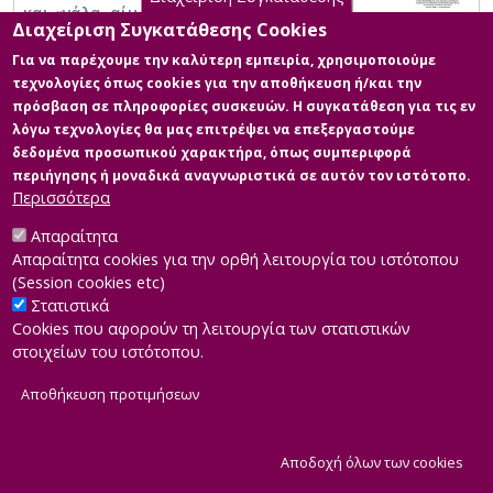
και «γάλα, αίμα» της Αλεξάνδρας Κ*.
Διαχείριση Συγκατάθεσης Cookies
Εξερευνώντας τη θεματική της ετερότητας
μέσα από τη συγγραφή ενός γυναικείου
Για να παρέχουμε την καλύτερη εμπειρία, χρησιμοποιούμε
μονολόγου: «Με λένε Aldine… το είχα
τεχνολογίες όπως cookies για την αποθήκευση ή/και την
ξεχάσει».
πρόσβαση σε πληροφορίες συσκευών. Η συγκατάθεση για τις εν
λόγω τεχνολογίες θα μας επιτρέψει να επεξεργαστούμε
δεδομένα προσωπικού χαρακτήρα, όπως συμπεριφορά
περιήγησης ή μοναδικά αναγνωριστικά σε αυτόν τον ιστότοπο.
Περισσότερα
Απαραίτητα
Απαραίτητα cookies για την ορθή λειτουργία του ιστότοπου
(Session cookies etc)
Στατιστικά
Cookies που αφορούν τη λειτουργία των στατιστικών
στοιχείων του ιστότοπου.
Αποθήκευση προτιμήσεων
|
Developed by
INTEROPTICS
Powered by
ReasonableGraph.org
|
Δήλωση Προσβασιμότητας
CMS Login
Α
Αποδοχή όλων των cookies