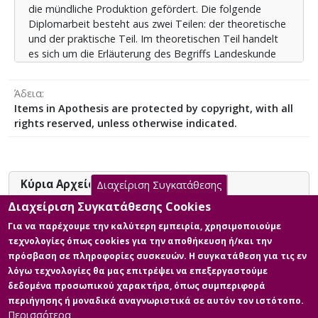
die mündliche Produktion gefördert. Die folgende
σημαντικό ρόλο στο μάθημα ξένης γλώσσας και
Diplomarbeit besteht aus zwei Teilen: der theoretische
έχουν πολλά διδακτικά και παιδαγωγικά οφέλη. Τα
und der praktische Teil. Im theoretischen Teil handelt
παραμύθια ξεδιπλώνουν την φαντασία και ξυπνούν
es sich um die Erläuterung des Begriffs Landeskunde
το ενδιαφέρον των μαθητών, όπως επίσης εξάπτουν
und die Wichtigkeit des interkulturellen Lernens. Es wird
το ενδιαφέρον τους για το διάβασμα και
die Bedeutung der Literatur im
καταρρίπτουν τα στερεότυπα.
Άδεια
Fremdsprachenunterricht betont. Außerdem werden
Items in Apothesis are protected by copyright, with all
die Wichtigkeit der Märchen, ihre Merkmale und die
rights reserved, unless otherwise indicated.
Bedeutung der Verwendung eines authentischen
literarischen Textes beim Fremdsprachenlernen
analysiert. Es werden auch die Gründe der Textauswahl
ausführlich erklärt. Die Unterrichtsmethoden, die
Κύρια Αρχεία Διατριβής
Διαχείριση Συγκατάθεσης
verwendet werden, sind die Projektarbeit, die
Zusammenarbeit und die handlungsorientierte Arbeit.
Διαχείριση Συγκατάθεσης Cookies
Διαπολιτισμική μάθηση και ένταξη
Es wird auch das autonome und das kreative Lernen
Για να παρέχουμε την καλύτερη εμπειρία, χρησιμοποιούμε
των παραμυθιών στο μάθημα της
gefördert. Im praktischen Teil wird einen
τεχνολογίες όπως cookies για την αποθήκευση ή/και την
Γερμανικής ως δεύτερης ξένης
Didaktisierungsvorschlag des Märchens „die Bremer
πρόσβαση σε πληροφορίες συσκευών. Η συγκατάθεση για τις εν
γλώσσας
Stadtmusikanten“ dargestellt, die zur Förderung des
λόγω τεχνολογίες θα μας επιτρέψει να επεξεργαστούμε
Περιγραφή:
Wortschatzes und des mündliches Ausdrucks
δεδομένα προσωπικού χαρακτήρα, όπως συμπεριφορά
ΑΜ_ΜΟΥΤΣΑΚΗ_ΜΑΡΙΑ.pdf (pdf)
beitragen. Schließlich spielen die Märchen eine
περιήγησης ή μοναδικά αναγνωριστικά σε αυτόν τον ιστότοπο.
Πληροφορίες:
bedeutendste Rolle im Fremdsprachenunterricht und
Περισσότερα