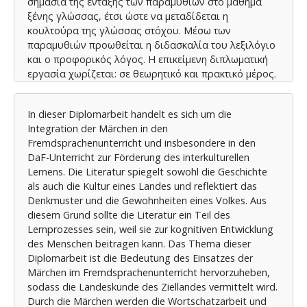
σημασία της ένταξης των παραμυθιών στο μάθημα
ξένης γλώσσας, έτσι ώστε να μεταδίδεται η
κουλτούρα της γλώσσας στόχου. Μέσω των
παραμυθιών προωθείται η διδασκαλία του λεξιλόγιο
και ο προφορικός λόγος. Η επικείμενη διπλωματική
εργασία χωρίζεται: σε θεωρητικό και πρακτικό μέρος.
Το θεωρητικό μέρος πραγματεύεται την διευκρίνιση
των όρων διαπολιτισμικότητα και διαπολιτισμική
In dieser Diplomarbeit handelt es sich um die
εκμάθηση. Τονίζεται επίσης η σημασία της
Integration der Märchen in den
λογοτεχνίας στο μάθημα ξένης γλώσσας. Επιπλέον,
Fremdsprachenunterricht und insbesondere in den
αναλύεται η σημασία των παραμυθιών, τα
DaF-Unterricht zur Förderung des interkulturellen
χαρακτηριστικά τους και η σημασία ένταξης
Lernens. Die Literatur spiegelt sowohl die Geschichte
αυθεντικών λογοτεχνικών κειμένων στο μάθημα ξένης
als auch die Kultur eines Landes und reflektiert das
γλώσσας. Εξηγούνται αναλυτικά και οι λόγοι
Denkmuster und die Gewohnheiten eines Volkes. Aus
επιλογής κειμένου. Οι μέθοδοι διδασκαλίας, που
diesem Grund sollte die Literatur ein Teil des
χρησιμοποιήθηκαν είναι η εργασία projekt, η ομαδική
Lernprozesses sein, weil sie zur kognitiven Entwicklung
εργασία και η μαθητικοκεντρική. Προωθείται ακόμα το
des Menschen beitragen kann. Das Thema dieser
αυτόνομο και δημιουργικό μάθημα. Στο πρακτικό
Diplomarbeit ist die Bedeutung des Einsatzes der
μέρος χρησιμοποιείται η πρόταση διδασκαλίας του
Märchen im Fremdsprachenunterricht hervorzuheben,
παραμυθιού „Die Bremer Stadtmusikanten“ και η
sodass die Landeskunde des Ziellandes vermittelt wird.
διδασκαλία του λεξιλογίου και του προφορικού
Durch die Märchen werden die Wortschatzarbeit und
λόγου μέσω αυτού. Τέλος, τα παραμύθια παίζουν