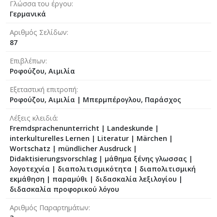
Γλώσσα του έργου
Γερμανικά
Αριθμός Σελίδων
87
Επιβλέπων
Ροφούζου, Αιμιλία
Εξεταστική επιτροπή
Ροφούζου, Αιμιλία
|
Μπερμπέρογλου, Παράσχος
Λέξεις κλειδιά
Fremdsprachenunterricht | Landeskunde |
interkulturelles Lernen | Literatur | Märchen |
Wortschatz | mündlicher Ausdruck |
Didaktisierungsvorschlag | μάθημα ξένης γλωσσας |
λογοτεχνία | διαπολιτισμικότητα | διαπολιτισμική
εκμάθηση | παραμύθι | διδασκαλία λεξιλογίου |
διδασκαλία προφορικού λόγου
Αριθμός Παραρτημάτων